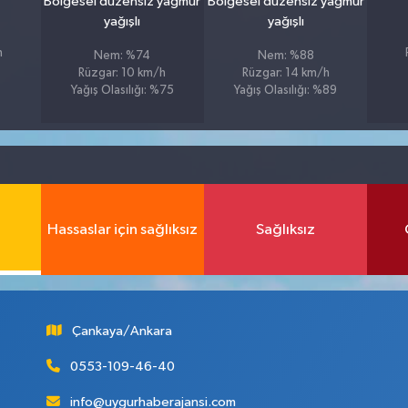
u
Bölgesel düzensiz yağmur
Bölgesel düzensiz yağmur
yağışlı
yağışlı
h
Nem: %74
Nem: %88
Rüzgar: 10 km/h
Rüzgar: 14 km/h
Yağış Olasılığı: %75
Yağış Olasılığı: %89
Hassaslar için sağlıksız
Sağlıksız
Çankaya/Ankara
0553-109-46-40
info@uygurhaberajansi.com