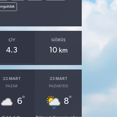
onguldak
ÇIY
GÖRÜŞ
4.3
10
km
22 MART
23 MART
PAZAR
PAZARTESI
°
°
6
8