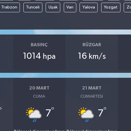
Trabzon
Tunceli
Uşak
Van
Yalova
Yozgat
Z
BASINÇ
RÜZGAR
1014
16
hpa
km/s
20 MART
21 MART
CUMA
CUMARTESI
°
°
°
7
7