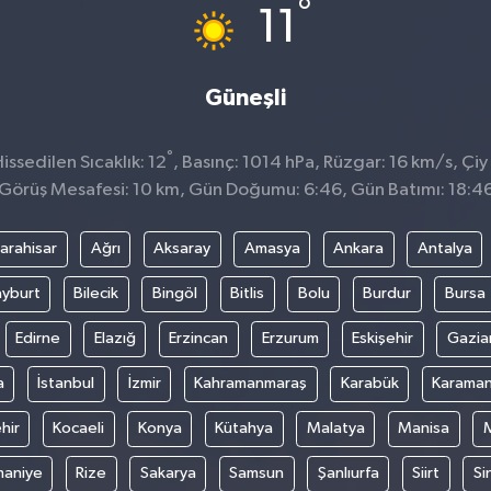
°
11
Güneşli
°
ssedilen Sıcaklık: 12
, Basınç: 1014 hPa, Rüzgar: 16 km/s, Çiy
Görüş Mesafesi: 10 km, Gün Doğumu: 6:46, Gün Batımı: 18:4
arahisar
Ağrı
Aksaray
Amasya
Ankara
Antalya
yburt
Bilecik
Bingöl
Bitlis
Bolu
Burdur
Bursa
Edirne
Elazığ
Erzincan
Erzurum
Eskişehir
Gazia
a
İstanbul
İzmir
Kahramanmaraş
Karabük
Karama
hir
Kocaeli
Konya
Kütahya
Malatya
Manisa
aniye
Rize
Sakarya
Samsun
Şanlıurfa
Siirt
Si