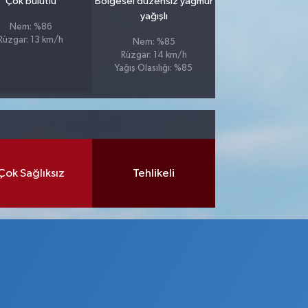
Çok bulutlu
Bölgesel düzensiz yağmur
yağışlı
Nem: %86
Rüzgar: 13 km/h
Nem: %85
Rüzgar: 14 km/h
Yağış Olasılığı: %85
Çok Sağlıksız
Tehlikeli