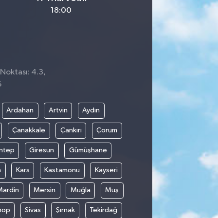
18:00
 Noktası: 4.3,
6
Ardahan
Artvin
Aydın
Çanakkale
Çankırı
Çorum
ntep
Giresun
Gümüşhane
n
Kars
Kastamonu
Kayseri
Mardin
Mersin
Muğla
Muş
nop
Sivas
Şırnak
Tekirdağ