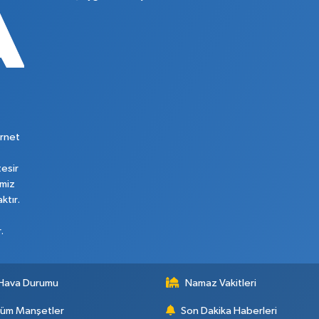
rnet
tesir
imiz
ktır.
.
Hava Durumu
Namaz Vakitleri
üm Manşetler
Son Dakika Haberleri