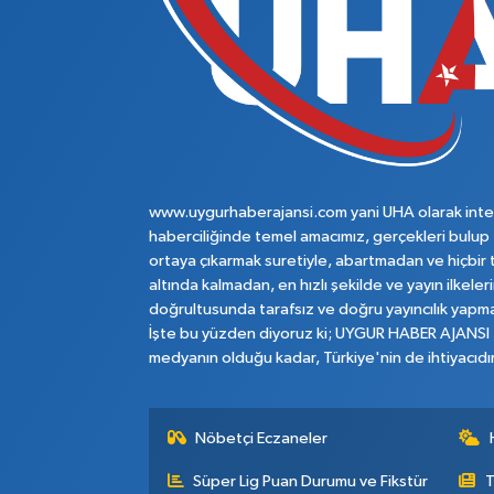
www.uygurhaberajansi.com yani UHA olarak inte
haberciliğinde temel amacımız, gerçekleri bulup
ortaya çıkarmak suretiyle, abartmadan ve hiçbir 
altında kalmadan, en hızlı şekilde ve yayın ilkeler
doğrultusunda tarafsız ve doğru yayıncılık yapma
İşte bu yüzden diyoruz ki; UYGUR HABER AJANSI
medyanın olduğu kadar, Türkiye'nin de ihtiyacıdır
Nöbetçi Eczaneler
Süper Lig Puan Durumu ve Fikstür
T