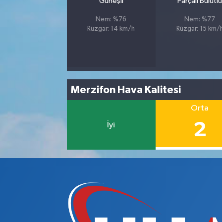
Güneşli
Parçalı Bulutl
Nem: %76
Nem: %77
Rüzgar: 14 km/h
Rüzgar: 15 km/
Merzifon Hava Kalitesi
Orta
2
İyi