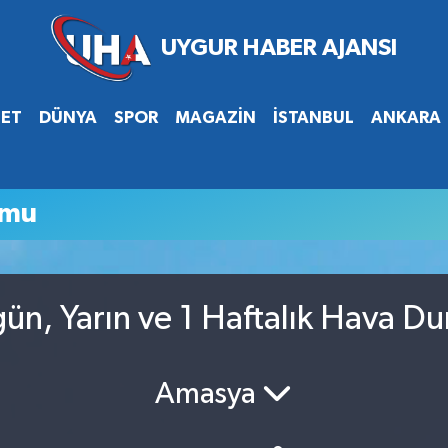
SET
DÜNYA
SPOR
MAGAZİN
İSTANBUL
ANKARA
umu
ün, Yarın ve 1 Haftalık Hava D
Amasya