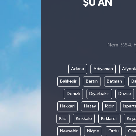
ŞU AN
Nem: %54, Hi
Adana
Adıyaman
Afyonk
Balıkesir
Bartın
Batman
Ba
Denizli
Diyarbakır
Düzce
Hakkâri
Hatay
Iğdır
Ispart
Kilis
Kırıkkale
Kırklareli
Kırşe
Nevşehir
Niğde
Ordu
Osm