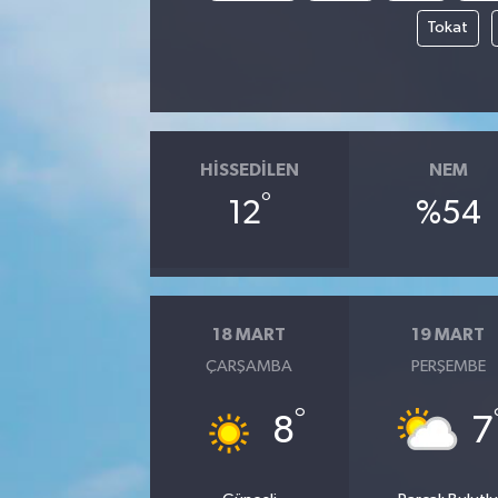
Tokat
HISSEDILEN
NEM
°
12
%54
18 MART
19 MART
ÇARŞAMBA
PERŞEMBE
°
8
7