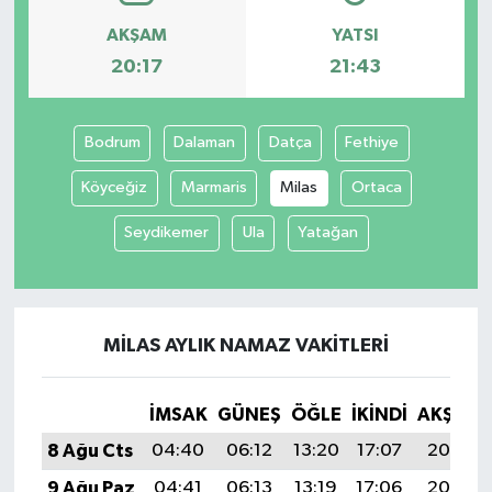
AKŞAM
YATSI
20:17
21:43
Bodrum
Dalaman
Datça
Fethiye
Köyceğiz
Marmaris
Milas
Ortaca
Seydikemer
Ula
Yatağan
MILAS AYLIK NAMAZ VAKITLERI
İMSAK
GÜNEŞ
ÖĞLE
İKINDI
AKŞAM
8 Ağu Cts
04:40
06:12
13:20
17:07
20:17
9 Ağu Paz
04:41
06:13
13:19
17:06
20:16