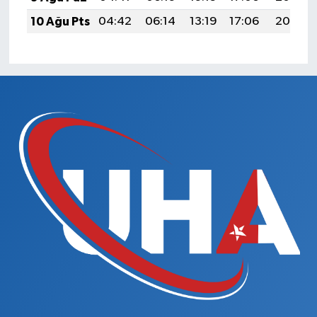
10 Ağu Pts
04:42
06:14
13:19
17:06
20:15