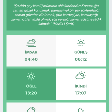
(Şu dört şey kâmil) müminin ahlâkındandır: Konuştuğu
zaman güzel konuşmak, (kendisine) bir şey söylenildiği
zaman güzelce dinlemek, (din kardeşiyle) karşılaştığı
zaman güler yüzlü olmak, söz verdiği zaman sözüne sâdık
kalmak.” (Hadis-i Şerif)
İMSAK
GÜNEŞ
04:40
06:12
ÖĞLE
İKINDI
13:20
17:07