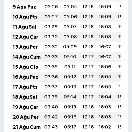
9 Ağu Paz
03:26
05:05
12:18
16:09
19:22
10 Ağu Pts
03:27
05:06
12:18
16:09
19:20
11 Ağu Sal
03:29
05:07
12:18
16:08
19:19
12 Ağu Çar
03:30
05:08
12:18
16:08
19:18
13 Ağu Per
03:32
05:09
12:18
16:07
19:16
14 Ağu Cum
03:33
05:10
12:17
16:07
19:15
15 Ağu Cts
03:35
05:11
12:17
16:06
19:14
16 Ağu Paz
03:36
05:12
12:17
16:05
19:12
17 Ağu Pts
03:37
05:13
12:17
16:05
19:11
18 Ağu Sal
03:39
05:14
12:17
16:04
19:09
19 Ağu Çar
03:40
05:15
12:16
16:03
19:08
20 Ağu Per
03:42
05:16
12:16
16:03
19:07
21 Ağu Cum
03:43
05:17
12:16
16:02
19:05