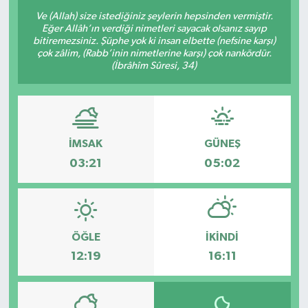
Ve (Allah) size istediğiniz şeylerin hepsinden vermiştir.
Eğer Allâh’ın verdiği nimetleri sayacak olsanız sayıp
bitiremezsiniz. Şüphe yok ki insan elbette (nefsine karşı)
çok zâlim, (Rabb’inin nimetlerine karşı) çok nankördür.
(İbrâhîm Sûresi, 34)
İMSAK
GÜNEŞ
03:21
05:02
ÖĞLE
İKINDI
12:19
16:11