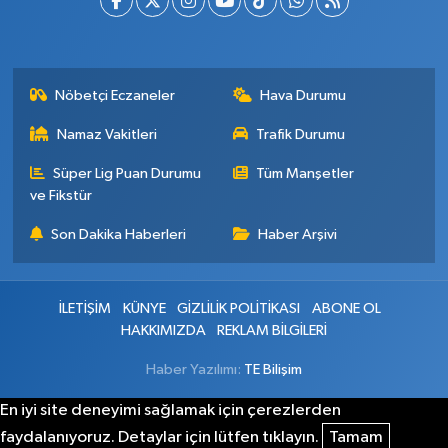
Nöbetçi Eczaneler
Hava Durumu
Namaz Vakitleri
Trafik Durumu
Süper Lig Puan Durumu
Tüm Manşetler
ve Fikstür
Son Dakika Haberleri
Haber Arşivi
İLETİŞİM
KÜNYE
GİZLİLİK POLİTİKASI
ABONE OL
HAKKIMIZDA
REKLAM BİLGİLERİ
Haber Yazılımı:
TE Bilişim
En iyi site deneyimi sağlamak için çerezlerden
faydalanıyoruz. Detaylar için lütfen tıklayın.
Tamam