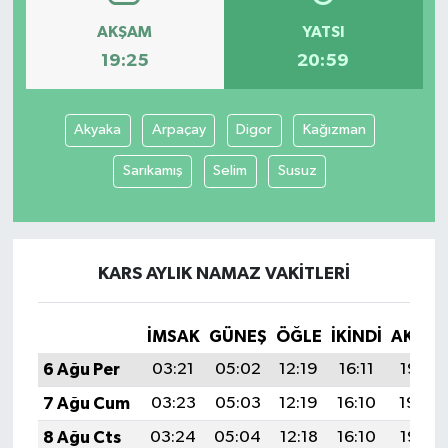
AKŞAM
YATSI
19:25
20:59
Akyaka
Arpaçay
Digor
Kağızman
Sarıkamış
Selim
Susuz
KARS AYLIK NAMAZ VAKITLERI
İMSAK
GÜNEŞ
ÖĞLE
İKINDI
AKŞA
6 Ağu Per
03:21
05:02
12:19
16:11
19:25
7 Ağu Cum
03:23
05:03
12:19
16:10
19:24
8 Ağu Cts
03:24
05:04
12:18
16:10
19:23