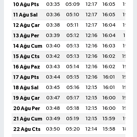
10 Ağu Pts
03:35
05:09
12:17
16:05
19:15
11 Ağu Sal
03:36
05:10
12:17
16:05
19:14
12 Ağu Çar
03:38
05:11
12:17
16:04
19:12
13 Ağu Per
03:39
05:12
12:16
16:04
19:11
14 Ağu Cum
03:40
05:13
12:16
16:03
19:10
15 Ağu Cts
03:42
05:13
12:16
16:02
19:09
16 Ağu Paz
03:43
05:14
12:16
16:02
19:07
17 Ağu Pts
03:44
05:15
12:16
16:01
19:06
18 Ağu Sal
03:45
05:16
12:15
16:01
19:05
19 Ağu Çar
03:47
05:17
12:15
16:00
19:03
20 Ağu Per
03:48
05:18
12:15
16:00
19:02
21 Ağu Cum
03:49
05:19
12:15
15:59
19:01
22 Ağu Cts
03:50
05:20
12:14
15:58
18:59