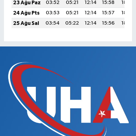
23 Ağu Paz
03:52
05:21
12:14
15:58
18:58
24 Ağu Pts
03:53
05:21
12:14
15:57
18:57
25 Ağu Sal
03:54
05:22
12:14
15:56
18:55