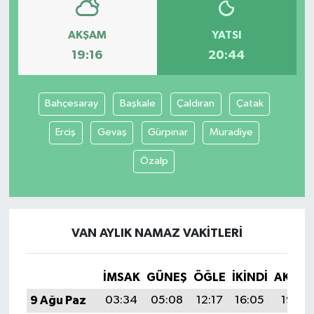
AKŞAM
YATSI
19:16
20:44
Bahçesaray
Başkale
Çaldıran
Çatak
Erciş
Gevaş
Gürpınar
Muradiye
Özalp
VAN AYLIK NAMAZ VAKITLERI
İMSAK
GÜNEŞ
ÖĞLE
İKINDI
AKŞA
9 Ağu Paz
03:34
05:08
12:17
16:05
19:16