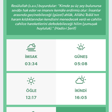
Resûlullah (s.a.v.) buyurdular: “Kimde şu üç şey bulunursa
sevâbı hak eder ve imanını kemâle erdirmiş olur: İnsanlar
arasında geçinebileceği (güzel) ahlâk, Allâhü Teâlâ’nın
haram kıldıklarından kendisini menedecek verâ ve cahilin
cahilce hareketlerini defedebileceği hilim (yumuşak
huyluluk).” (Hadis-i Şerif)
İMSAK
GÜNEŞ
03:34
05:08
ÖĞLE
İKINDI
12:17
16:05