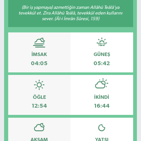
(Bir iş yapmaya) azmettiğin zaman Allâhü Teâlâ’ya
tevekkül et. Zira Allâhü Teâlâ, tevekkül eden kullarını
sever. (Âl-i İmrân Sûresi, 159)
İMSAK
GÜNEŞ
04:05
05:42
ÖĞLE
İKINDI
12:54
16:44
AKŞAM
YATSI