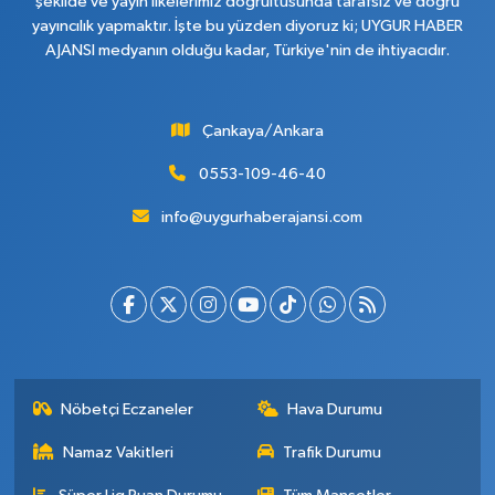
şekilde ve yayın ilkelerimiz doğrultusunda tarafsız ve doğru
yayıncılık yapmaktır. İşte bu yüzden diyoruz ki; UYGUR HABER
AJANSI medyanın olduğu kadar, Türkiye'nin de ihtiyacıdır.
Çankaya/Ankara
0553-109-46-40
info@uygurhaberajansi.com
Nöbetçi Eczaneler
Hava Durumu
Namaz Vakitleri
Trafik Durumu