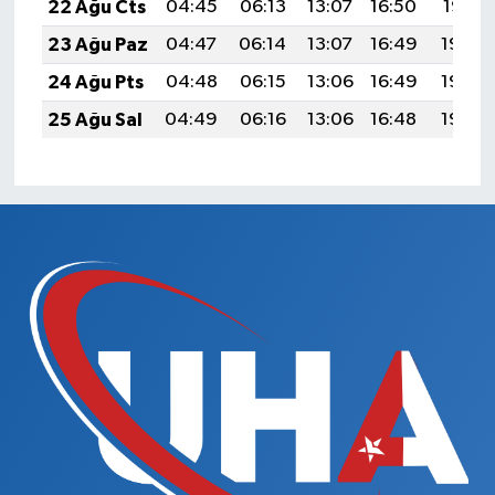
22 Ağu Cts
04:45
06:13
13:07
16:50
19:51
23 Ağu Paz
04:47
06:14
13:07
16:49
19:49
24 Ağu Pts
04:48
06:15
13:06
16:49
19:48
25 Ağu Sal
04:49
06:16
13:06
16:48
19:46