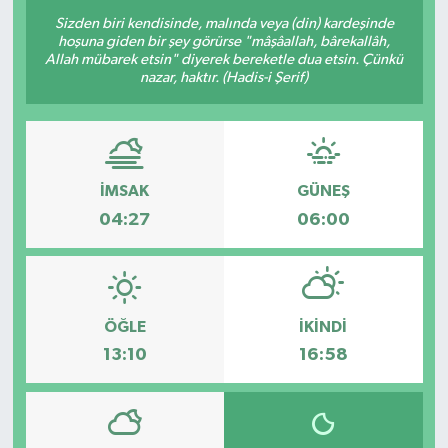
Sizden biri kendisinde, malında veya (din) kardeşinde
hoşuna giden bir şey görürse "mâşâallah, bârekallâh,
Allah mübarek etsin" diyerek bereketle dua etsin. Çünkü
nazar, haktır. (Hadis-i Şerif)
İMSAK
GÜNEŞ
04:27
06:00
ÖĞLE
İKINDI
13:10
16:58