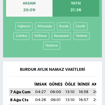
AKŞAM
YATSI
20:09
21:36
Ağlasun
Altınyayla
Bucak
Çavdır
Çeltikçi
Gölhisar
Karamanlı
Tefenni
Yeşilova
BURDUR AYLIK NAMAZ VAKITLERI
İMSAK
GÜNEŞ
ÖĞLE
İKINDI
AKŞA
7 Ağu Cum
04:27
06:00
13:10
16:58
20:09
8 Ağu Cts
04:28
06:01
13:10
16:57
20:08