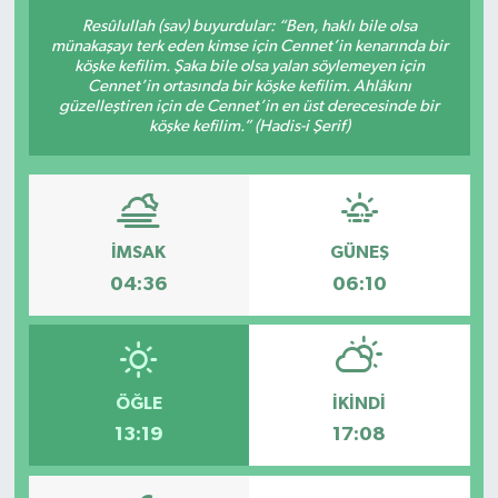
Resûlullah (sav) buyurdular: “Ben, haklı bile olsa
münakaşayı terk eden kimse için Cennet’in kenarında bir
köşke kefilim. Şaka bile olsa yalan söylemeyen için
Cennet’in ortasında bir köşke kefilim. Ahlâkını
güzelleştiren için de Cennet’in en üst derecesinde bir
köşke kefilim.” (Hadis-i Şerif)
İMSAK
GÜNEŞ
04:36
06:10
ÖĞLE
İKINDI
13:19
17:08