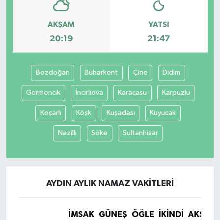
AKŞAM
YATSI
20:19
21:47
Bozdoğan
Buharkent
Çine
Didim
Germencik
İncirliova
Karacasu
Karpuzlu
Koçarlı
Köşk
Kuşadası
Kuyucak
Nazilli
Söke
Sultanhisar
AYDIN AYLIK NAMAZ VAKITLERI
İMSAK
GÜNEŞ
ÖĞLE
İKINDI
AKŞAM