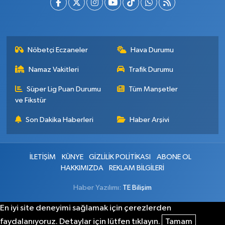
Nöbetçi Eczaneler
Hava Durumu
Namaz Vakitleri
Trafik Durumu
Süper Lig Puan Durumu
Tüm Manşetler
ve Fikstür
Son Dakika Haberleri
Haber Arşivi
İLETİŞİM
KÜNYE
GİZLİLİK POLİTİKASI
ABONE OL
HAKKIMIZDA
REKLAM BİLGİLERİ
Haber Yazılımı:
TE Bilişim
En iyi site deneyimi sağlamak için çerezlerden
faydalanıyoruz. Detaylar için lütfen tıklayın.
Tamam