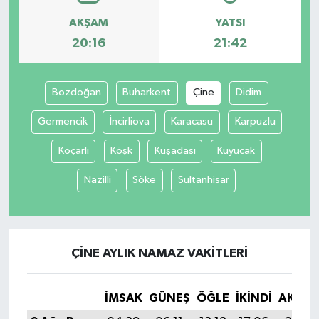
AKŞAM
YATSI
20:16
21:42
Bozdoğan
Buharkent
Çine
Didim
Germencik
İncirliova
Karacasu
Karpuzlu
Koçarlı
Köşk
Kuşadası
Kuyucak
Nazilli
Söke
Sultanhisar
ÇINE AYLIK NAMAZ VAKITLERI
İMSAK
GÜNEŞ
ÖĞLE
İKINDI
AKŞA