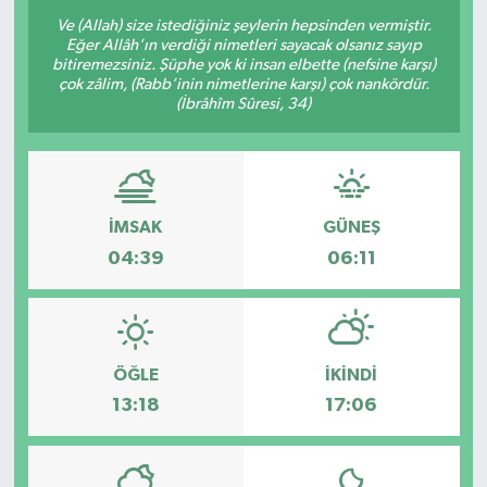
Ve (Allah) size istediğiniz şeylerin hepsinden vermiştir.
Eğer Allâh’ın verdiği nimetleri sayacak olsanız sayıp
bitiremezsiniz. Şüphe yok ki insan elbette (nefsine karşı)
çok zâlim, (Rabb’inin nimetlerine karşı) çok nankördür.
(İbrâhîm Sûresi, 34)
İMSAK
GÜNEŞ
04:39
06:11
ÖĞLE
İKINDI
13:18
17:06