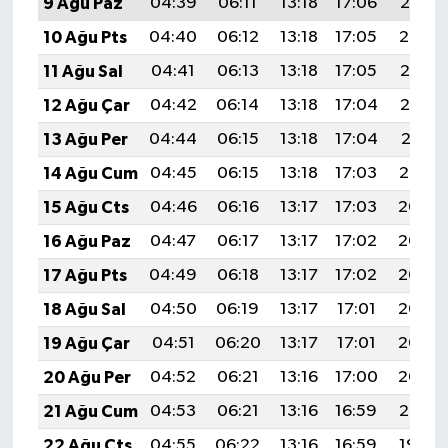
9 Ağu Paz
04:39
06:11
13:18
17:06
20:16
10 Ağu Pts
04:40
06:12
13:18
17:05
20:14
11 Ağu Sal
04:41
06:13
13:18
17:05
20:13
12 Ağu Çar
04:42
06:14
13:18
17:04
20:12
13 Ağu Per
04:44
06:15
13:18
17:04
20:11
14 Ağu Cum
04:45
06:15
13:18
17:03
20:10
15 Ağu Cts
04:46
06:16
13:17
17:03
20:08
16 Ağu Paz
04:47
06:17
13:17
17:02
20:07
17 Ağu Pts
04:49
06:18
13:17
17:02
20:06
18 Ağu Sal
04:50
06:19
13:17
17:01
20:05
19 Ağu Çar
04:51
06:20
13:17
17:01
20:03
20 Ağu Per
04:52
06:21
13:16
17:00
20:02
21 Ağu Cum
04:53
06:21
13:16
16:59
20:01
22 Ağu Cts
04:55
06:22
13:16
16:59
19:59