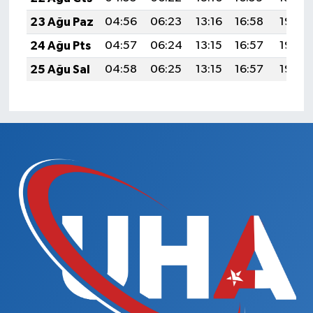
23 Ağu Paz
04:56
06:23
13:16
16:58
19:58
24 Ağu Pts
04:57
06:24
13:15
16:57
19:57
25 Ağu Sal
04:58
06:25
13:15
16:57
19:55