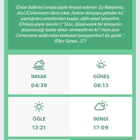
Onlar (kâfirler) orada şöyle feryad ederler: Ey Rabbimiz,
bizi (Cehennem’den) çıkar, (tekrar dünyaya gönder ki)
yaptığımız amellerden başka; sâlih amel işleyelim.
(Onlara şöyle denilir:) "Size, düşünecek bir kimsenin
düşüneceği kadar ömür vermedik mi ki? Hem size
Cehennem azâbından korkutan (peygamber) de geldi."
(Fâtır Sûresi, 37)
İMSAK
GÜNEŞ
04:39
06:13
ÖĞLE
İKINDI
13:21
17:09