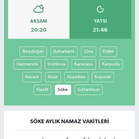
AKŞAM
YATSI
20:20
21:46
Bozdoğan
Buharkent
Çine
Didim
Germencik
İncirliova
Karacasu
Karpuzlu
Koçarlı
Köşk
Kuşadası
Kuyucak
Nazilli
Söke
Sultanhisar
SÖKE AYLIK NAMAZ VAKITLERI