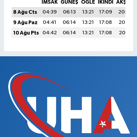
İMSAK
GÜNEŞ
ÖĞLE
İKINDI
AKŞAM
8 Ağu Cts
04:39
06:13
13:21
17:09
20:20
9 Ağu Paz
04:41
06:14
13:21
17:08
20:19
10 Ağu Pts
04:42
06:14
13:21
17:08
20:17