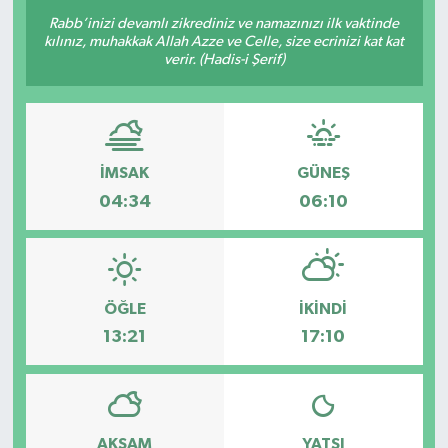
Rabb’inizi devamlı zikrediniz ve namazınızı ilk vaktinde
kılınız, muhakkak Allah Azze ve Celle, size ecrinizi kat kat
verir. (Hadis-i Şerif)
İMSAK
GÜNEŞ
04:34
06:10
ÖĞLE
İKINDI
13:21
17:10
AKŞAM
YATSI