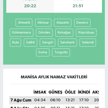
20:22
21:51
Ahmetli
Akhisar
Alaşehir
Demirci
Gölmarmara
Gördes
Kırkağaç
Köprübaşı
Kula
Salihli
Sarıgöl
Saruhanlı
Selendi
Soma
Turgutlu
MANISA AYLIK NAMAZ VAKITLERI
İMSAK
GÜNEŞ
ÖĞLE
İKINDI
AKŞAM
7 Ağu Cum
04:34
06:10
13:21
17:10
20:22