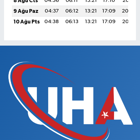
8 Ağu Cts
04:36
06:11
13:21
17:10
20:21
9 Ağu Paz
04:37
06:12
13:21
17:09
20:20
10 Ağu Pts
04:38
06:13
13:21
17:09
20:19