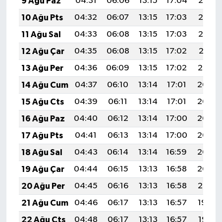
9 Ağu Paz
04:31
06:06
13:15
17:04
20:15
10 Ağu Pts
04:32
06:07
13:15
17:03
20:13
11 Ağu Sal
04:33
06:08
13:15
17:03
20:12
12 Ağu Çar
04:35
06:08
13:15
17:02
20:11
13 Ağu Per
04:36
06:09
13:15
17:02
20:10
14 Ağu Cum
04:37
06:10
13:14
17:01
20:08
15 Ağu Cts
04:39
06:11
13:14
17:01
20:07
16 Ağu Paz
04:40
06:12
13:14
17:00
20:06
17 Ağu Pts
04:41
06:13
13:14
17:00
20:05
18 Ağu Sal
04:43
06:14
13:14
16:59
20:03
19 Ağu Çar
04:44
06:15
13:13
16:58
20:02
20 Ağu Per
04:45
06:16
13:13
16:58
20:01
21 Ağu Cum
04:46
06:17
13:13
16:57
19:59
22 Ağu Cts
04:48
06:17
13:13
16:57
19:58