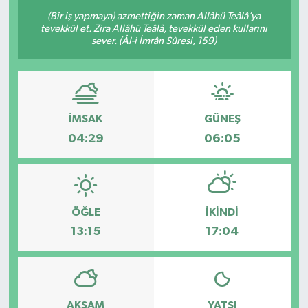
(Bir iş yapmaya) azmettiğin zaman Allâhü Teâlâ’ya
tevekkül et. Zira Allâhü Teâlâ, tevekkül eden kullarını
sever. (Âl-i İmrân Sûresi, 159)
İMSAK
GÜNEŞ
04:29
06:05
ÖĞLE
İKINDI
13:15
17:04
AKŞAM
YATSI