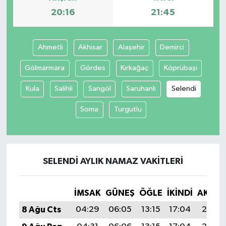
20:16
21:45
Ahmetli
Akhisar
Alaşehir
Demirci
Gölmarmara
Gördes
Kırkağaç
Köprübaşı
Kula
Salihli
Sarıgöl
Saruhanlı
Selendi
Soma
Turgutlu
SELENDI AYLIK NAMAZ VAKITLERI
İMSAK
GÜNEŞ
ÖĞLE
İKINDI
AKŞA
8 Ağu Cts
04:29
06:05
13:15
17:04
20:16