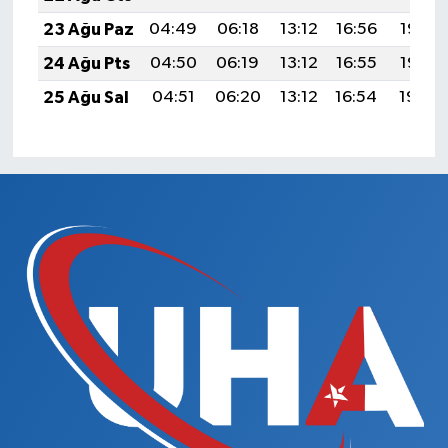
23 Ağu Paz
04:49
06:18
13:12
16:56
19:56
24 Ağu Pts
04:50
06:19
13:12
16:55
19:55
25 Ağu Sal
04:51
06:20
13:12
16:54
19:54