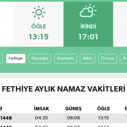
ÖĞLE
İKINDI
6
13:15
17:01
a
Fethiye
Köyceğiz
Marmaris
Milas
Ortaca
S
FETHIYE AYLIK NAMAZ VAKITLERI
İ
İMSAK
GÜNEŞ
ÖĞLE
 1448
04:35
06:06
13:15