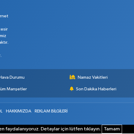
rnet
tesir
imiz
ktır.
.
Hava Durumu
Namaz Vakitleri
üm Manşetler
Son Dakika Haberleri
L
HAKKIMIZDA
REKLAM BİLGİLERİ
n faydalanıyoruz. Detaylar için lütfen tıklayın.
Tamam