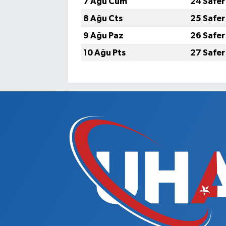
7 Ağu Cum
24 Safer
8 Ağu Cts
25 Safer
9 Ağu Paz
26 Safer
10 Ağu Pts
27 Safer