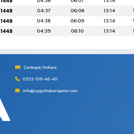
 1448
04:36
06:07
13:14
 1448
04:37
06:08
13:14
 1448
04:38
06:09
13:14
 1448
04:39
06:10
13:14
Çankaya/Ankara
0553-109-46-40
info@uygurhaberajansi.com