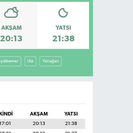
AKŞAM
YATSI
20:13
21:38
eydikemer
Ula
Yatağan
İKINDI
AKŞAM
YATSI
17:01
20:13
21:38