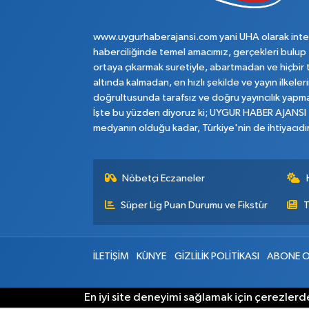
www.uygurhaberajansi.com yani UHA olarak inte
haberciliğinde temel amacımız, gerçekleri bulup
ortaya çıkarmak suretiyle, abartmadan ve hiçbir 
altında kalmadan, en hızlı şekilde ve yayın ilkeler
doğrultusunda tarafsız ve doğru yayıncılık yapma
İşte bu yüzden diyoruz ki; UYGUR HABER AJANSI
medyanın olduğu kadar, Türkiye'nin de ihtiyacıdır
Nöbetçi Eczaneler
Süper Lig Puan Durumu ve Fikstür
T
İLETİŞİM
KÜNYE
GİZLİLİK POLİTİKASI
ABONE O
En iyi site deneyimi sağlamak için çerezlerde