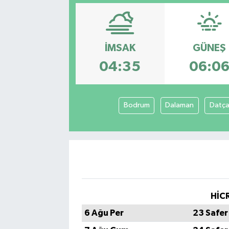
İMSAK
GÜNEŞ
04:35
06:0
Bodrum
Dalaman
Datç
HİCR
6 Ağu Per
23 Safer