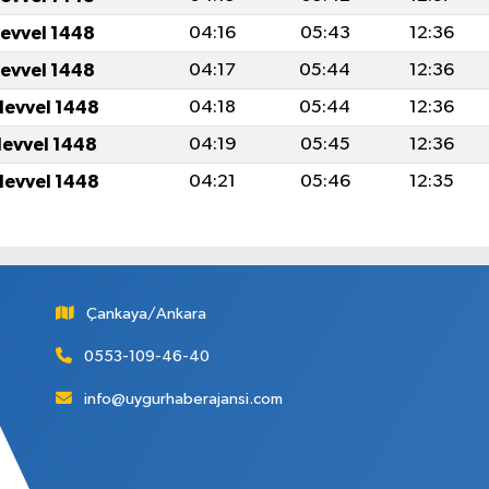
levvel 1448
04:16
05:43
12:36
levvel 1448
04:17
05:44
12:36
levvel 1448
04:18
05:44
12:36
levvel 1448
04:19
05:45
12:36
levvel 1448
04:21
05:46
12:35
Çankaya/Ankara
0553-109-46-40
info@uygurhaberajansi.com