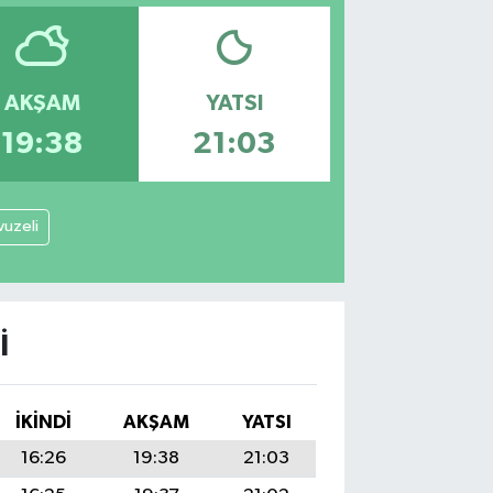
AKŞAM
YATSI
19:38
21:03
vuzeli
I
İKINDI
AKŞAM
YATSI
16:26
19:38
21:03