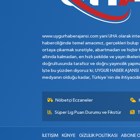
www.uygurhaberajansi.com yani UHA olarak inte
haberciliğinde temel amacımız, gerçekleri bulup
ortaya çıkarmak suretiyle, abartmadan ve hiçbir 
altında kalmadan, en hızlı şekilde ve yayın ilkeler
doğrultusunda tarafsız ve doğru yayıncılık yapma
İşte bu yüzden diyoruz ki; UYGUR HABER AJANSI
medyanın olduğu kadar, Türkiye'nin de ihtiyacıdır
Nöbetçi Eczaneler
Süper Lig Puan Durumu ve Fikstür
T
İLETİŞİM
KÜNYE
GİZLİLİK POLİTİKASI
ABONE O