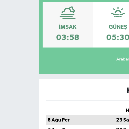
İMSAK
GÜNEŞ
03:58
05:3
Araba
H
6 Ağu Per
23 Sa