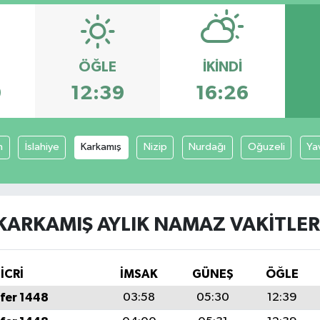
ÖĞLE
İKINDI
0
12:39
16:26
n
İslahiye
Karkamış
Nizip
Nurdağı
Oğuzeli
Ya
KARKAMIŞ AYLIK NAMAZ VAKITLER
İCRİ
İMSAK
GÜNEŞ
ÖĞLE
fer 1448
03:58
05:30
12:39