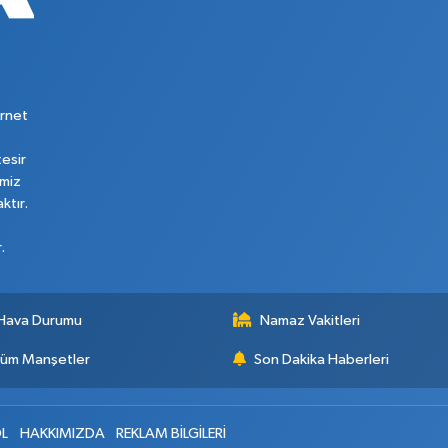
rnet
tesir
imiz
ktır.
.
Hava Durumu
Namaz Vakitleri
üm Manşetler
Son Dakika Haberleri
L
HAKKIMIZDA
REKLAM BİLGİLERİ