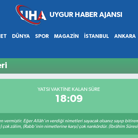
SET
DÜNYA
SPOR
MAGAZİN
İSTANBUL
ANKARA
ri
YATSI VAKTİNE KALAN SÜRE
18:08
en vermiştir. Eğer Allâh’ın verdiği nimetleri sayacak olsanız sayıp bitire
ı) çok zâlim, (Rabb’inin nimetlerine karşı) çok nankördür. (İbrâhîm Sûresi