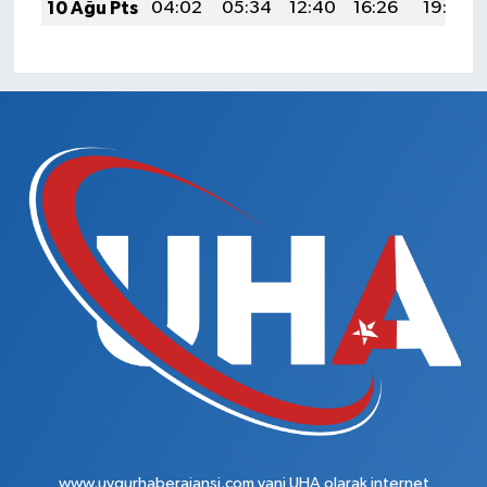
10 Ağu Pts
04:02
05:34
12:40
16:26
19:36
www.uygurhaberajansi.com yani UHA olarak internet