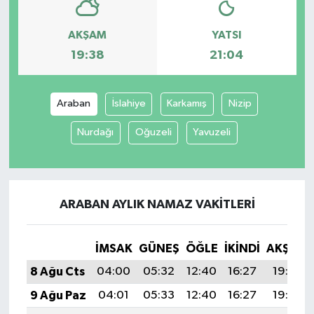
AKŞAM
YATSI
19:38
21:04
Araban
İslahiye
Karkamış
Nizip
Nurdağı
Oğuzeli
Yavuzeli
ARABAN AYLIK NAMAZ VAKITLERI
İMSAK
GÜNEŞ
ÖĞLE
İKINDI
AKŞAM
8 Ağu Cts
04:00
05:32
12:40
16:27
19:38
9 Ağu Paz
04:01
05:33
12:40
16:27
19:37