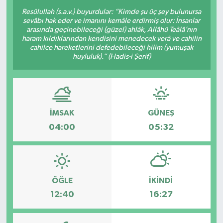
Resûlullah (s.a.v.) buyurdular: “Kimde şu üç şey bulunursa
sevâbı hak eder ve imanını kemâle erdirmiş olur: İnsanlar
arasında geçinebileceği (güzel) ahlâk, Allâhü Teâlâ’nın
haram kıldıklarından kendisini menedecek verâ ve cahilin
cahilce hareketlerini defedebileceği hilim (yumuşak
huyluluk).” (Hadis-i Şerif)
İMSAK
GÜNEŞ
04:00
05:32
ÖĞLE
İKINDI
12:40
16:27