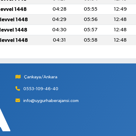
levvel 1448
04:28
05:55
12:49
levvel 1448
04:29
05:56
12:48
levvel 1448
04:30
05:57
12:48
levvel 1448
04:31
05:58
12:48
Çankaya/Ankara
0553-109-46-40
info@uygurhaberajansi.com