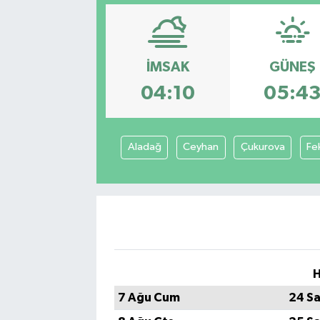
İMSAK
GÜNEŞ
04:10
05:4
Aladağ
Ceyhan
Çukurova
Fe
H
7 Ağu Cum
24 Sa