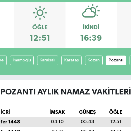
ÖĞLE
İKINDI
3
12:51
16:39
ke
İmamoğlu
Karaisalı
Karataş
Kozan
Pozantı
POZANTI AYLIK NAMAZ VAKITLERI
İCRİ
İMSAK
GÜNEŞ
ÖĞLE
fer 1448
04:10
05:43
12:51