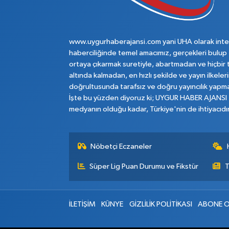
www.uygurhaberajansi.com yani UHA olarak inte
haberciliğinde temel amacımız, gerçekleri bulup
ortaya çıkarmak suretiyle, abartmadan ve hiçbir 
altında kalmadan, en hızlı şekilde ve yayın ilkeler
doğrultusunda tarafsız ve doğru yayıncılık yapma
İşte bu yüzden diyoruz ki; UYGUR HABER AJANSI
medyanın olduğu kadar, Türkiye'nin de ihtiyacıdır
Nöbetçi Eczaneler
Süper Lig Puan Durumu ve Fikstür
T
İLETİŞİM
KÜNYE
GİZLİLİK POLİTİKASI
ABONE O