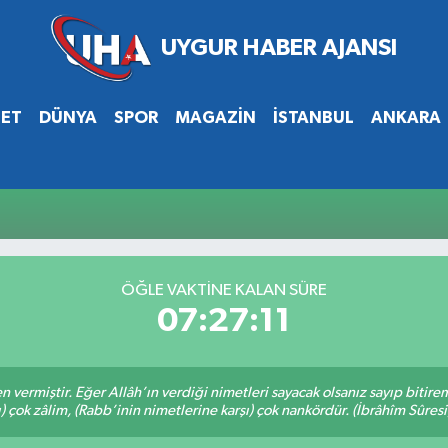
SET
DÜNYA
SPOR
MAGAZİN
İSTANBUL
ANKARA
i
ÖĞLE VAKTİNE KALAN SÜRE
07:27:10
en vermiştir. Eğer Allâh’ın verdiği nimetleri sayacak olsanız sayıp bitire
ı) çok zâlim, (Rabb’inin nimetlerine karşı) çok nankördür. (İbrâhîm Sûresi