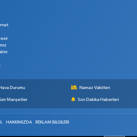
rnet
tesir
imiz
ktır.
.
Hava Durumu
Namaz Vakitleri
üm Manşetler
Son Dakika Haberleri
L
HAKKIMIZDA
REKLAM BİLGİLERİ