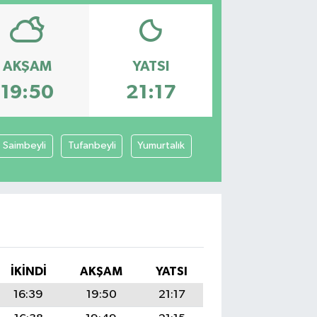
AKŞAM
YATSI
19:50
21:17
Saimbeyli
Tufanbeyli
Yumurtalık
İKINDI
AKŞAM
YATSI
16:39
19:50
21:17