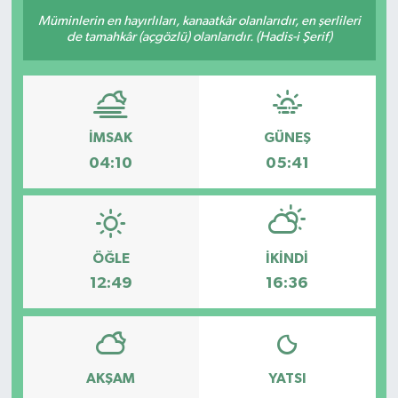
Müminlerin en hayırlıları, kanaatkâr olanlarıdır, en şerlileri
de tamahkâr (açgözlü) olanlarıdır. (Hadis-i Şerif)
İMSAK
GÜNEŞ
04:10
05:41
ÖĞLE
İKINDI
12:49
16:36
AKŞAM
YATSI