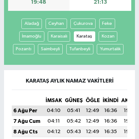
19:48
21:13
Aladağ
Ceyhan
Çukurova
Feke
İmamoğlu
Karaisalı
Karataş
Kozan
Pozantı
Saimbeyli
Tufanbeyli
Yumurtalık
KARATAŞ AYLIK NAMAZ VAKITLERI
İMSAK
GÜNEŞ
ÖĞLE
İKINDI
AKŞA
6 Ağu Per
04:10
05:41
12:49
16:36
19:48
7 Ağu Cum
04:11
05:42
12:49
16:36
19:46
8 Ağu Cts
04:12
05:43
12:49
16:35
19:45