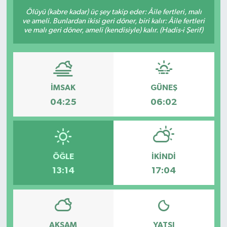
Ölüyü (kabre kadar) üç şey takip eder: Âile fertleri, malı
ve ameli. Bunlardan ikisi geri döner, biri kalır: Âile fertleri
ve malı geri döner, ameli (kendisiyle) kalır. (Hadis-i Şerif)
İMSAK
GÜNEŞ
04:25
06:02
ÖĞLE
İKINDI
13:14
17:04
AKŞAM
YATSI