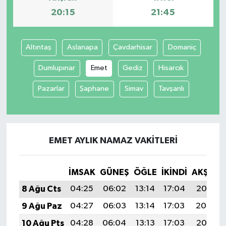
20:15
21:45
Altıntaş
Aslanapa
Çavdarhisar
Domaniç
Dumlupınar
Emet
Gediz
Hisarcık
Pazarlar
Şaphane
Simav
Tavşanlı
EMET AYLIK NAMAZ VAKITLERI
İMSAK
GÜNEŞ
ÖĞLE
İKINDI
AKŞAM
8 Ağu Cts
04:25
06:02
13:14
17:04
20:15
9 Ağu Paz
04:27
06:03
13:14
17:03
20:14
10 Ağu Pts
04:28
06:04
13:13
17:03
20:13