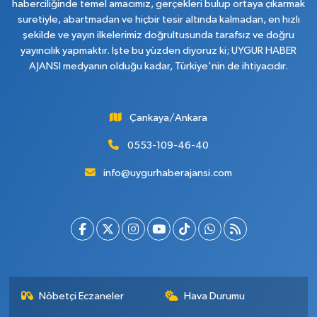
haberciliğinde temel amacımız, gerçekleri bulup ortaya çıkarmak
suretiyle, abartmadan ve hiçbir tesir altında kalmadan, en hızlı
şekilde ve yayın ilkelerimiz doğrultusunda tarafsız ve doğru
yayıncılık yapmaktır. İşte bu yüzden diyoruz ki; UYGUR HABER
AJANSI medyanın olduğu kadar, Türkiye'nin de ihtiyacıdır.
Çankaya/Ankara
0553-109-46-40
info@uygurhaberajansi.com
Nöbetçi Eczaneler
Hava Durumu