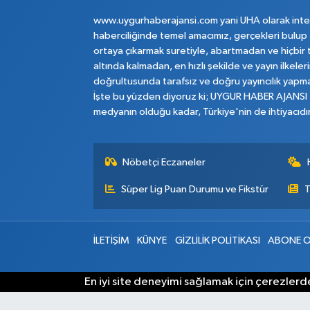
www.uygurhaberajansi.com yani UHA olarak inte
haberciliğinde temel amacımız, gerçekleri bulup
ortaya çıkarmak suretiyle, abartmadan ve hiçbir 
altında kalmadan, en hızlı şekilde ve yayın ilkeler
doğrultusunda tarafsız ve doğru yayıncılık yapma
İşte bu yüzden diyoruz ki; UYGUR HABER AJANSI
medyanın olduğu kadar, Türkiye'nin de ihtiyacıdır
Nöbetçi Eczaneler
Süper Lig Puan Durumu ve Fikstür
T
İLETİŞİM
KÜNYE
GİZLİLİK POLİTİKASI
ABONE O
En iyi site deneyimi sağlamak için çerezlerde