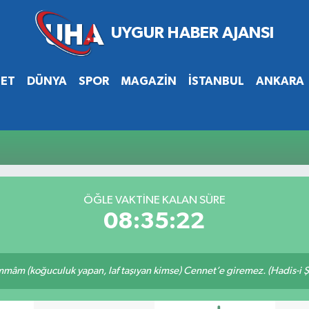
SET
DÜNYA
SPOR
MAGAZİN
İSTANBUL
ANKARA
ÖĞLE VAKTİNE KALAN SÜRE
08:35:21
âm (koğuculuk yapan, laf taşıyan kimse) Cennet’e giremez. (Hadis-i Ş