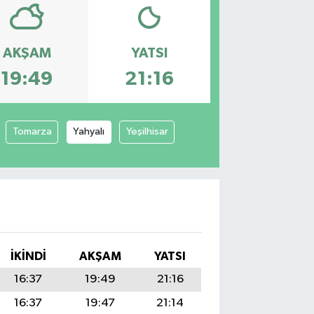
AKŞAM
YATSI
19:49
21:16
Tomarza
Yahyalı
Yeşilhisar
İKINDI
AKŞAM
YATSI
16:37
19:49
21:16
16:37
19:47
21:14