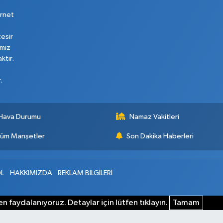
rnet
tesir
imiz
ktır.
.
Hava Durumu
Namaz Vakitleri
üm Manşetler
Son Dakika Haberleri
L
HAKKIMIZDA
REKLAM BİLGİLERİ
n faydalanıyoruz. Detaylar için lütfen tıklayın.
Tamam