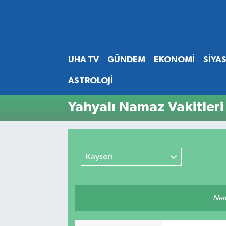
Abone Ol
Nöbetçi Eczaneler
UHA TV
GÜNDEM
EKONOMİ
SİYA
Gündem
Hava Durumu
ASTROLOJİ
Ekonomi
Namaz Vakitleri
Yahyalı Namaz Vakitleri
Magazin
Trafik Durumu
Siyaset
Süper Lig Puan Durumu ve Fikstür
Kayseri
Spor
Tüm Manşetler
Yaşam
Son Dakika Haberleri
Nemm
Haber Arşivi