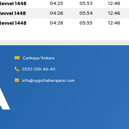
levvel 1448
04:25
05:53
12:46
levvel 1448
04:26
05:54
12:46
levvel 1448
04:28
05:55
12:46
Çankaya/Ankara
0553-109-46-40
info@uygurhaberajansi.com