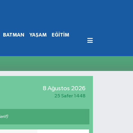
BATMAN
YAŞAM
EĞİTİM
8 Ağustos 2026
25 Safer 1448
erif)