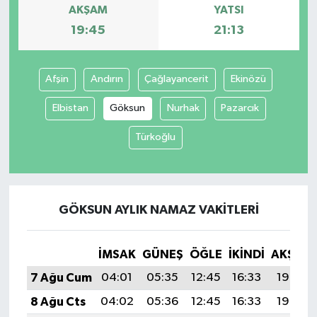
AKŞAM
YATSI
19:45
21:13
Afşin
Andırın
Çağlayancerit
Ekinözü
Elbistan
Göksun
Nurhak
Pazarcık
Türkoğlu
GÖKSUN AYLIK NAMAZ VAKITLERI
İMSAK
GÜNEŞ
ÖĞLE
İKINDI
AKŞAM
7 Ağu Cum
04:01
05:35
12:45
16:33
19:45
8 Ağu Cts
04:02
05:36
12:45
16:33
19:44