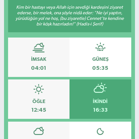
Kim bir hastayı veya Allah için sevdiği kardeşini ziyaret
ederse, bir melek, ona şöyle nidâ eder: "Ne iyi yaptın,
yürüdüğün yol ne hoş, (bu ziyaretle) Cennet’te kendine
bir köşk hazırladın!" (Hadis-i Şerif)
İMSAK
GÜNEŞ
04:01
05:35
ÖĞLE
İKINDI
12:45
16:33