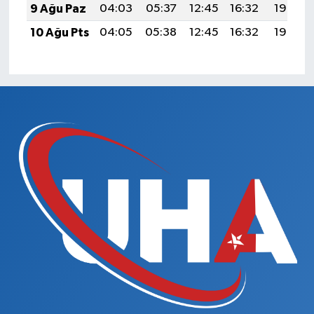
9 Ağu Paz
04:03
05:37
12:45
16:32
19:43
10 Ağu Pts
04:05
05:38
12:45
16:32
19:42