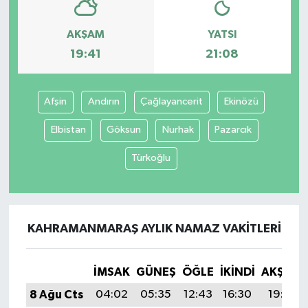
AKŞAM
YATSI
19:41
21:08
Afşin
Andırın
Çağlayancerit
Ekinözü
Elbistan
Göksun
Nurhak
Pazarcık
Türkoğlu
KAHRAMANMARAŞ AYLIK NAMAZ VAKITLERI
İMSAK
GÜNEŞ
ÖĞLE
İKINDI
AKŞAM
8 Ağu Cts
04:02
05:35
12:43
16:30
19:41