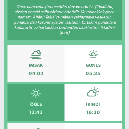
Gece namazına (teheccüde) devam ediniz. Çünkü bu,
sizden önceki sâlih zâtların âdetidir. Ve muhakkak gece
namazı, Allâhü Teâlâ’ya mânen yaklaşmaya vesîledir,
günahlardan korunmaya bir vâsıtadır, birtakım günahlara
keffârettir ve hastalıkları bedenden uzaklaştırır. (Hadis-i
Şerif)
İMSAK
GÜNEŞ
04:02
05:35
ÖĞLE
İKINDI
12:43
16:30