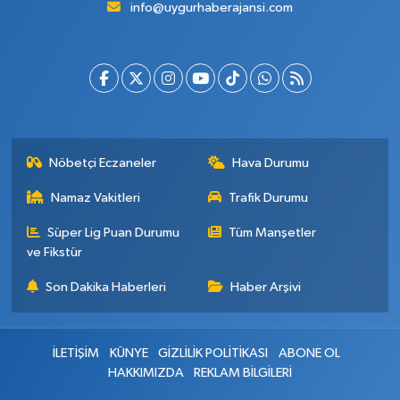
info@uygurhaberajansi.com
Nöbetçi Eczaneler
Hava Durumu
Namaz Vakitleri
Trafik Durumu
Süper Lig Puan Durumu
Tüm Manşetler
ve Fikstür
Son Dakika Haberleri
Haber Arşivi
İLETİŞİM
KÜNYE
GİZLİLİK POLİTİKASI
ABONE OL
HAKKIMIZDA
REKLAM BİLGİLERİ