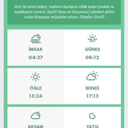
İlmi ile amel eden, malının fazlasını infâk eden (zekât ve
sadakasını veren), fuzûlî (boş ve lüzumsuz) sözden dilini
tutan kimseye müjdeler olsun. (Hadis-i Şerif)
İMSAK
GÜNEŞ
04:37
06:12
ÖĞLE
İKINDI
13:24
17:13
AKŞAM
YATSI