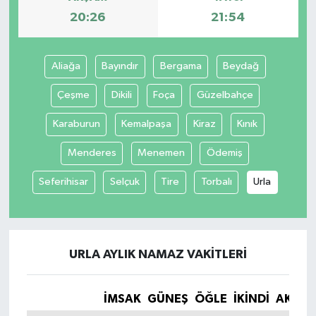
20:26
21:54
Aliağa
Bayındır
Bergama
Beydağ
Çeşme
Dikili
Foça
Güzelbahçe
Karaburun
Kemalpaşa
Kiraz
Kınık
Menderes
Menemen
Ödemiş
Seferihisar
Selçuk
Tire
Torbalı
Urla
URLA AYLIK NAMAZ VAKITLERI
İMSAK
GÜNEŞ
ÖĞLE
İKINDI
AKŞA