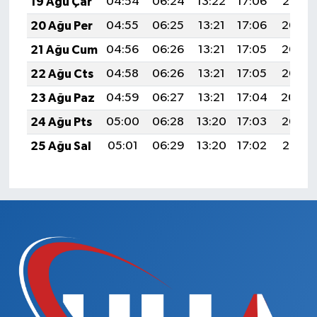
19 Ağu Çar
04:54
06:24
13:22
17:06
20:10
20 Ağu Per
04:55
06:25
13:21
17:06
20:08
21 Ağu Cum
04:56
06:26
13:21
17:05
20:07
22 Ağu Cts
04:58
06:26
13:21
17:05
20:06
23 Ağu Paz
04:59
06:27
13:21
17:04
20:04
24 Ağu Pts
05:00
06:28
13:20
17:03
20:03
25 Ağu Sal
05:01
06:29
13:20
17:02
20:01