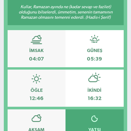
Kullar, Ramazan ayında ne (kadar sevap ve fazilet)
olduğunu bilselerdi, ümmetim, senenin tamamının
Ramazan olmasını temenni ederdi. (Hadis-i Şerif)
İMSAK
GÜNEŞ
04:07
05:39
ÖĞLE
İKINDI
12:46
16:32
AKŞAM
YATSI