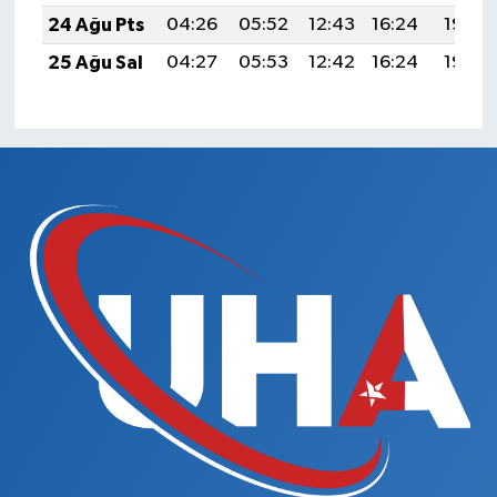
24 Ağu Pts
04:26
05:52
12:43
16:24
19:23
25 Ağu Sal
04:27
05:53
12:42
16:24
19:22