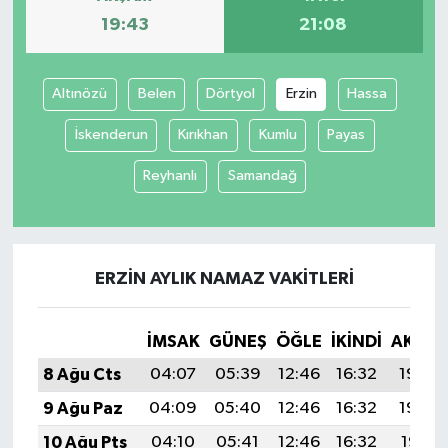
19:43
21:08
Altınözü
Belen
Dörtyol
Erzin
Hassa
İskenderun
Kırıkhan
Kumlu
Payas
Reyhanlı
Samandağ
ERZIN AYLIK NAMAZ VAKITLERI
İMSAK
GÜNEŞ
ÖĞLE
İKINDI
AKŞA
8 Ağu Cts
04:07
05:39
12:46
16:32
19:43
9 Ağu Paz
04:09
05:40
12:46
16:32
19:42
10 Ağu Pts
04:10
05:41
12:46
16:32
19:41