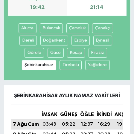
19:42
21:14
Alucra
Bulancak
Çamoluk
Çanakçı
Dereli
Doğankent
Espiye
Eynesil
Görele
Güce
Keşap
Piraziz
Şebinkarahisar
Tirebolu
Yağlıdere
ŞEBINKARAHISAR AYLIK NAMAZ VAKITLERI
İMSAK
GÜNEŞ
ÖĞLE
İKINDI
AKŞAM
7 Ağu Cum
03:43
05:22
12:37
16:29
19:42