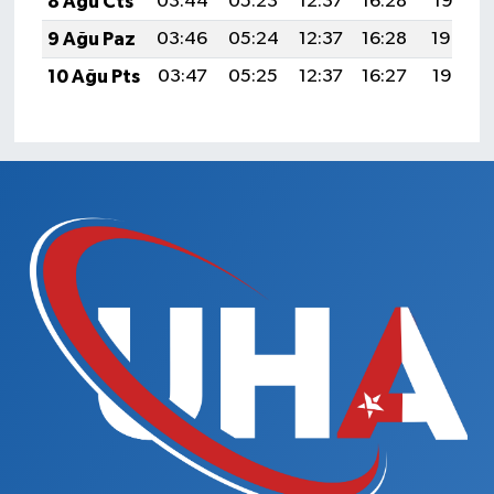
8 Ağu Cts
03:44
05:23
12:37
16:28
19:41
9 Ağu Paz
03:46
05:24
12:37
16:28
19:40
10 Ağu Pts
03:47
05:25
12:37
16:27
19:38