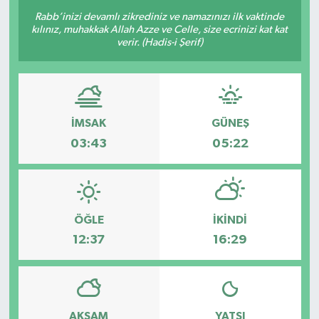
Rabb’inizi devamlı zikrediniz ve namazınızı ilk vaktinde
kılınız, muhakkak Allah Azze ve Celle, size ecrinizi kat kat
verir. (Hadis-i Şerif)
İMSAK
GÜNEŞ
03:43
05:22
ÖĞLE
İKINDI
12:37
16:29
AKŞAM
YATSI