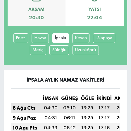
AKŞAM
YATSI
20:30
22:04
Enez
Havsa
İpsala
Keşan
Lâlapaşa
Meriç
Süloğlu
Uzunköprü
İPSALA AYLIK NAMAZ VAKITLERI
İMSAK
GÜNEŞ
ÖĞLE
İKINDI
AKŞA
8 Ağu Cts
04:30
06:10
13:25
17:17
20:30
9 Ağu Paz
04:31
06:11
13:25
17:17
20:29
10 Ağu Pts
04:33
06:12
13:25
17:16
20:28