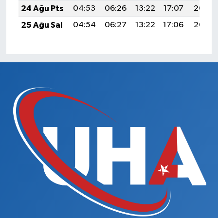
24 Ağu Pts
04:53
06:26
13:22
17:07
20:08
25 Ağu Sal
04:54
06:27
13:22
17:06
20:06