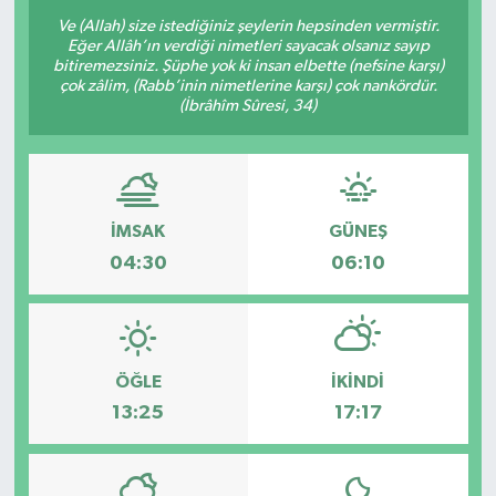
Ve (Allah) size istediğiniz şeylerin hepsinden vermiştir.
Eğer Allâh’ın verdiği nimetleri sayacak olsanız sayıp
bitiremezsiniz. Şüphe yok ki insan elbette (nefsine karşı)
çok zâlim, (Rabb’inin nimetlerine karşı) çok nankördür.
(İbrâhîm Sûresi, 34)
İMSAK
GÜNEŞ
04:30
06:10
ÖĞLE
İKINDI
13:25
17:17