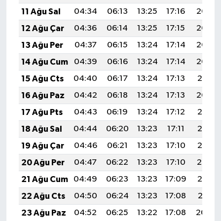
11 Ağu Sal
04:34
06:13
13:25
17:16
20:26
12 Ağu Çar
04:36
06:14
13:25
17:15
20:25
13 Ağu Per
04:37
06:15
13:24
17:14
20:24
14 Ağu Cum
04:39
06:16
13:24
17:14
20:22
15 Ağu Cts
04:40
06:17
13:24
17:13
20:21
16 Ağu Paz
04:42
06:18
13:24
17:13
20:20
17 Ağu Pts
04:43
06:19
13:24
17:12
20:18
18 Ağu Sal
04:44
06:20
13:23
17:11
20:17
19 Ağu Çar
04:46
06:21
13:23
17:10
20:15
20 Ağu Per
04:47
06:22
13:23
17:10
20:14
21 Ağu Cum
04:49
06:23
13:23
17:09
20:12
22 Ağu Cts
04:50
06:24
13:23
17:08
20:11
23 Ağu Paz
04:52
06:25
13:22
17:08
20:09