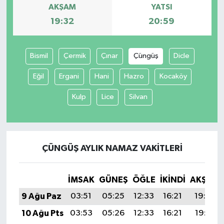
AKŞAM
YATSI
19:32
20:59
Bismil
Çermik
Çınar
Çüngüş
Dicle
Eğil
Ergani
Hani
Hazro
Kocaköy
Kulp
Lice
Silvan
ÇÜNGÜŞ AYLIK NAMAZ VAKITLERI
İMSAK
GÜNEŞ
ÖĞLE
İKINDI
AKŞAM
9 Ağu Paz
03:51
05:25
12:33
16:21
19:32
10 Ağu Pts
03:53
05:26
12:33
16:21
19:31