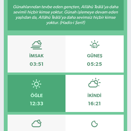
Günahlarından tevbe eden gençten, Allâhü Teâlâ’ya daha
sevimli hiçbir kimse yoktur. Günah işlemeye devam eden
yaşlıdan da, Allâhü Teâlâ’ya daha sevimsiz hiçbir kimse
yoktur. (Hadis-i Şerif)
İMSAK
GÜNEŞ
03:51
05:25
ÖĞLE
İKINDI
12:33
16:21