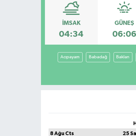
İMSAK
GÜNEŞ
04:34
06:0
Acıpayam
Babadağ
Baklan
H
8 Ağu Cts
25 Sa