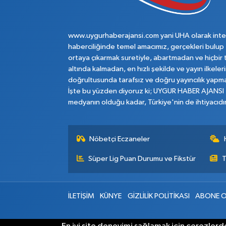
www.uygurhaberajansi.com yani UHA olarak inte
haberciliğinde temel amacımız, gerçekleri bulup
ortaya çıkarmak suretiyle, abartmadan ve hiçbir 
altında kalmadan, en hızlı şekilde ve yayın ilkeler
doğrultusunda tarafsız ve doğru yayıncılık yapma
İşte bu yüzden diyoruz ki; UYGUR HABER AJANSI
medyanın olduğu kadar, Türkiye'nin de ihtiyacıdır
Nöbetçi Eczaneler
Süper Lig Puan Durumu ve Fikstür
T
İLETİŞİM
KÜNYE
GİZLİLİK POLİTİKASI
ABONE O