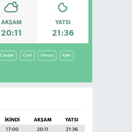
AKŞAM
YATSI
20:11
21:36
Çardak
Çivril
Honaz
Kale
İKINDI
AKŞAM
YATSI
17:00
20:11
21:36