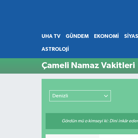
Abone Ol
Nöbetçi Eczaneler
UHA TV
GÜNDEM
EKONOMİ
SİYA
Gündem
Hava Durumu
ASTROLOJİ
Ekonomi
Namaz Vakitleri
Çameli Namaz Vakitleri
Magazin
Trafik Durumu
Siyaset
Süper Lig Puan Durumu ve Fikstür
Denizli
Spor
Tüm Manşetler
Yaşam
Son Dakika Haberleri
Gördün mü o kimseyi ki: Dini inkâr eder.
Haber Arşivi