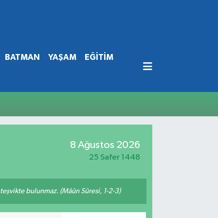
BATMAN
YAŞAM
EĞİTİM
8 Ağustos 2026
25 Safer 1448
n teşvikte bulunmaz. (Mâûn Sûresi, 1-2-3)