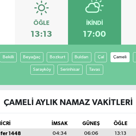
ÖĞLE
İKINDI
6
13:13
17:00
Bekilli
Beyağaç
Bozkurt
Buldan
Çal
Çameli
Sarayköy
Serinhisar
Tavas
ÇAMELI AYLIK NAMAZ VAKITLERI
İCRİ
İMSAK
GÜNEŞ
ÖĞLE
fer 1448
04:34
06:06
13:13