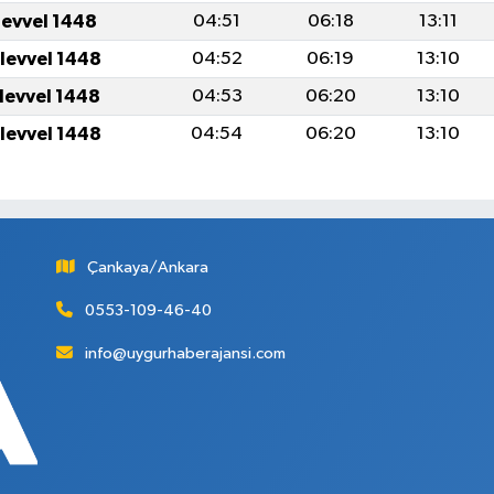
levvel 1448
04:51
06:18
13:11
ulevvel 1448
04:52
06:19
13:10
ulevvel 1448
04:53
06:20
13:10
ulevvel 1448
04:54
06:20
13:10
Çankaya/Ankara
0553-109-46-40
info@uygurhaberajansi.com