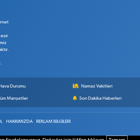
rnet
tesir
imiz
ktır.
.
Hava Durumu
Namaz Vakitleri
üm Manşetler
Son Dakika Haberleri
L
HAKKIMIZDA
REKLAM BİLGİLERİ