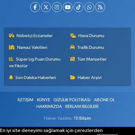
Nöbetçi Eczaneler
Hava Durumu
Namaz Vakitleri
Trafik Durumu
Süper Lig Puan Durumu
Tüm Manşetler
ve Fikstür
Son Dakika Haberleri
Haber Arşivi
İLETİŞİM
KÜNYE
GİZLİLİK POLİTİKASI
ABONE OL
HAKKIMIZDA
REKLAM BİLGİLERİ
Haber Yazılımı:
TE Bilişim
En iyi site deneyimi sağlamak için çerezlerden