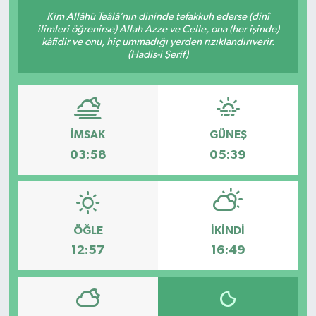
Kim Allâhü Teâlâ’nın dininde tefakkuh ederse (dînî
ilimleri öğrenirse) Allah Azze ve Celle, ona (her işinde)
kâfîdir ve onu, hiç ummadığı yerden rızıklandırıverir.
(Hadis-i Şerif)
İMSAK
GÜNEŞ
03:58
05:39
ÖĞLE
İKINDI
12:57
16:49