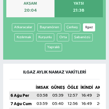
AKŞAM
YATSI
20:04
21:38
Atkaracalar
Bayramören
Çerkeş
Ilgaz
Kızılırmak
Kurşunlu
Orta
Şabanözü
Yapraklı
ILGAZ AYLIK NAMAZ VAKITLERI
İMSAK
GÜNEŞ
ÖĞLE
İKINDI
AKŞA
6 Ağu Per
03:58
05:39
12:57
16:49
20:04
7 Ağu Cum
03:59
05:40
12:56
16:49
20:03