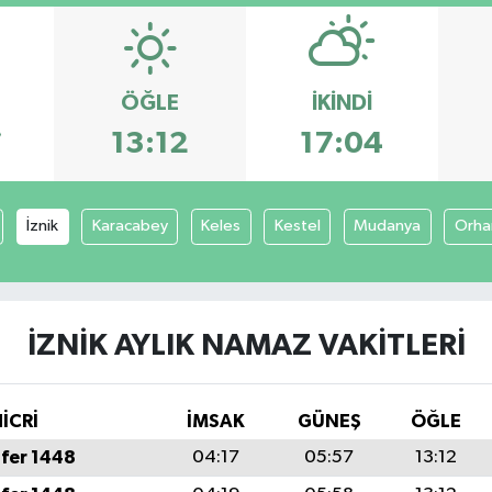
ÖĞLE
İKINDI
7
13:12
17:04
İznik
Karacabey
Keles
Kestel
Mudanya
Orha
İZNIK AYLIK NAMAZ VAKITLERI
İCRİ
İMSAK
GÜNEŞ
ÖĞLE
fer 1448
04:17
05:57
13:12