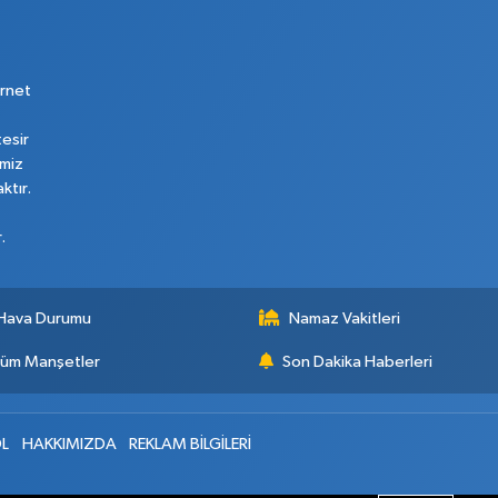
rnet
tesir
imiz
ktır.
.
Hava Durumu
Namaz Vakitleri
üm Manşetler
Son Dakika Haberleri
L
HAKKIMIZDA
REKLAM BİLGİLERİ