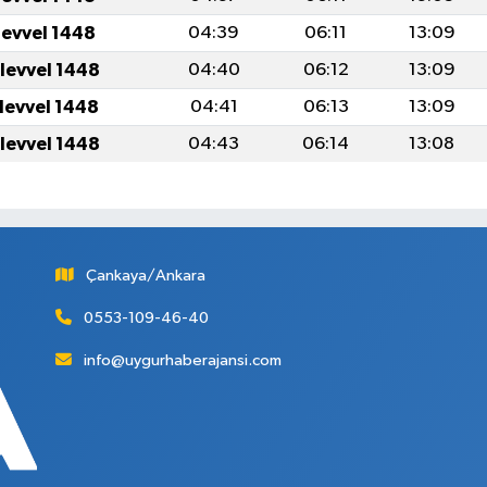
levvel 1448
04:39
06:11
13:09
ulevvel 1448
04:40
06:12
13:09
ulevvel 1448
04:41
06:13
13:09
ulevvel 1448
04:43
06:14
13:08
Çankaya/Ankara
0553-109-46-40
info@uygurhaberajansi.com