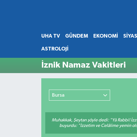
Abone Ol
Nöbetçi Eczaneler
UHA TV
GÜNDEM
EKONOMİ
SİYA
Gündem
Hava Durumu
ASTROLOJİ
Ekonomi
Namaz Vakitleri
İznik Namaz Vakitleri
Magazin
Trafik Durumu
Siyaset
Süper Lig Puan Durumu ve Fikstür
Bursa
Spor
Tüm Manşetler
Yaşam
Son Dakika Haberleri
Muhakkak, Şeytan şöyle dedi: "Yâ Rabbi! İzze
buyurdu: "İzzetim ve Celâlime yemin ols
Haber Arşivi