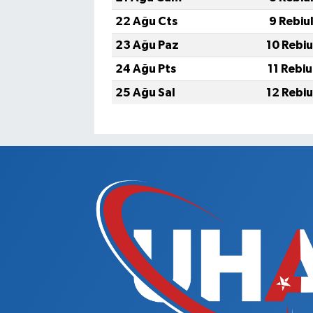
22 Ağu Cts
9 Rebiu
23 Ağu Paz
10 Rebi
24 Ağu Pts
11 Rebi
25 Ağu Sal
12 Rebi