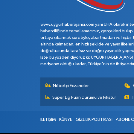
www.uygurhaberajansi.com yani UHA olarak inte
haberciliğinde temel amacımız, gerçekleri bulup
ortaya çıkarmak suretiyle, abartmadan ve hiçbir 
altında kalmadan, en hızlı şekilde ve yayın ilkeler
doğrultusunda tarafsız ve doğru yayıncılık yapma
İşte bu yüzden diyoruz ki; UYGUR HABER AJANSI
medyanın olduğu kadar, Türkiye'nin de ihtiyacıdır
Nöbetçi Eczaneler
Süper Lig Puan Durumu ve Fikstür
T
İLETİŞİM
KÜNYE
GİZLİLİK POLİTİKASI
ABONE O