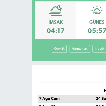
İMSAK
GÜNEŞ
04:17
05:5
Gemlik
Harmancık
İnegöl
H
7 Ağu Cum
24 Sa