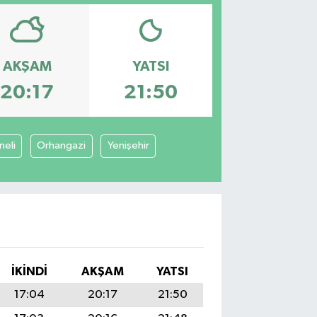
AKŞAM
YATSI
20:17
21:50
neli
Orhangazi
Yenişehir
İKINDI
AKŞAM
YATSI
17:04
20:17
21:50