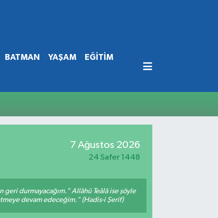
BATMAN
YAŞAM
EĞİTİM
7 Ağustos 2026
24 Safer 1448
an geri durmayacağım." Allâhü Teâlâ ise şöyle
fetmeye devam edeceğim." (Hadis-i Şerif)