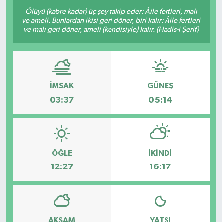
Ölüyü (kabre kadar) üç şey takip eder: Âile fertleri, malı
ve ameli. Bunlardan ikisi geri döner, biri kalır: Âile fertleri
ve malı geri döner, ameli (kendisiyle) kalır. (Hadis-i Şerif)
İMSAK
GÜNEŞ
03:37
05:14
ÖĞLE
İKINDI
12:27
16:17
AKŞAM
YATSI