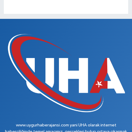
www.uygurhaberajansi.com yani UHA olarak internet
haberciliğinde temel amacımız, gerçekleri bulup ortaya çıkarmak