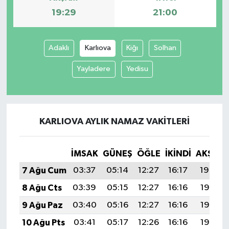
19:29
21:00
Adaklı
Karlıova
Kiğı
Solhan
Yayladere
Yedisu
KARLIOVA AYLIK NAMAZ VAKITLERI
İMSAK
GÜNEŞ
ÖĞLE
İKINDI
AKŞAM
7 Ağu Cum
03:37
05:14
12:27
16:17
19:29
8 Ağu Cts
03:39
05:15
12:27
16:16
19:28
9 Ağu Paz
03:40
05:16
12:27
16:16
19:27
10 Ağu Pts
03:41
05:17
12:26
16:16
19:26