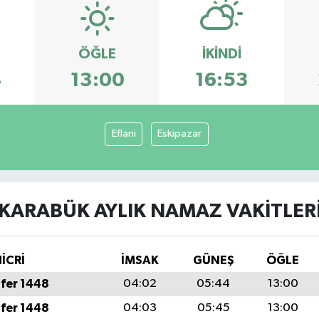
ÖĞLE
İKINDI
4
13:00
16:53
Eflani
Eskipazar
KARABÜK AYLIK NAMAZ VAKITLER
İCRİ
İMSAK
GÜNEŞ
ÖĞLE
fer 1448
04:02
05:44
13:00
fer 1448
04:03
05:45
13:00