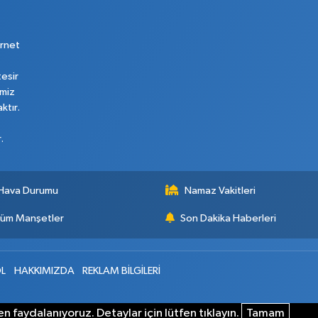
rnet
tesir
imiz
ktır.
.
Hava Durumu
Namaz Vakitleri
üm Manşetler
Son Dakika Haberleri
L
HAKKIMIZDA
REKLAM BİLGİLERİ
n faydalanıyoruz. Detaylar için lütfen tıklayın.
Tamam