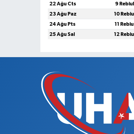
22 Ağu Cts
9 Rebiu
23 Ağu Paz
10 Rebi
24 Ağu Pts
11 Rebi
25 Ağu Sal
12 Rebi