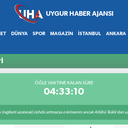
SET
DÜNYA
SPOR
MAGAZİN
İSTANBUL
ANKARA
i
ÖĞLE VAKTİNE KALAN SÜRE
04:33:09
ı (rağbeti azalarak) zühdü artmazsa o kimsenin ancak Allâhü Teâlâ’dan uzak