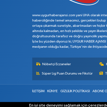
www.uygurhaberajansi.com yani UHA olarak inte
haberciliğinde temel amacımız, gerçekleri bulup
ortaya çıkarmak suretiyle, abartmadan ve hiçbir 
altında kalmadan, en hızlı şekilde ve yayın ilkeler
doğrultusunda tarafsız ve doğru yayıncılık yapma
İşte bu yüzden diyoruz ki; UYGUR HABER AJANSI
medyanın olduğu kadar, Türkiye'nin de ihtiyacıdır
Nöbetçi Eczaneler
Süper Lig Puan Durumu ve Fikstür
T
İLETİŞİM
KÜNYE
GİZLİLİK POLİTİKASI
ABONE O
En iyi site deneyimi sağlamak için çerezlerde