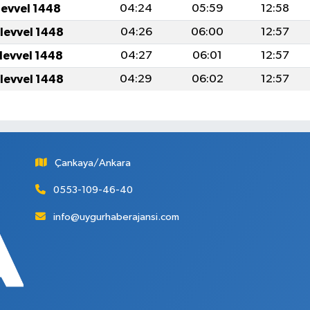
levvel 1448
04:24
05:59
12:58
ulevvel 1448
04:26
06:00
12:57
ulevvel 1448
04:27
06:01
12:57
ulevvel 1448
04:29
06:02
12:57
Çankaya/Ankara
0553-109-46-40
info@uygurhaberajansi.com