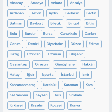
Aksaray
Amasya
Ankara
Antalya
Ardahan
Artvin
Aydın
Balıkesir
Bartın
Batman
Bayburt
Bilecik
Bingöl
Bitlis
Bolu
Burdur
Bursa
Çanakkale
Çankırı
Çorum
Denizli
Diyarbakır
Düzce
Edirne
Elazığ
Erzincan
Erzurum
Eskişehir
Gaziantep
Giresun
Gümüşhane
Hakkâri
Hatay
Iğdır
Isparta
İstanbul
İzmir
Kahramanmaraş
Karabük
Karaman
Kars
Kastamonu
Kayseri
Kilis
Kırıkkale
Kırklareli
Kırşehir
Kocaeli
Konya