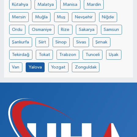
Kütahya
Malatya
Manisa
Mardin
Mersin
Muğla
Muş
Nevşehir
Niğde
Ordu
Osmaniye
Rize
Sakarya
Samsun
Şanlıurfa
Siirt
Sinop
Sivas
Şırnak
Tekirdağ
Tokat
Trabzon
Tunceli
Uşak
Van
Yalova
Yozgat
Zonguldak