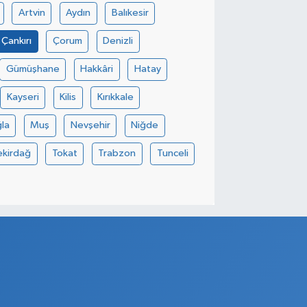
Artvin
Aydın
Balıkesir
Çankırı
Çorum
Denizli
Gümüşhane
Hakkâri
Hatay
Kayseri
Kilis
Kırıkkale
la
Muş
Nevşehir
Niğde
ekirdağ
Tokat
Trabzon
Tunceli