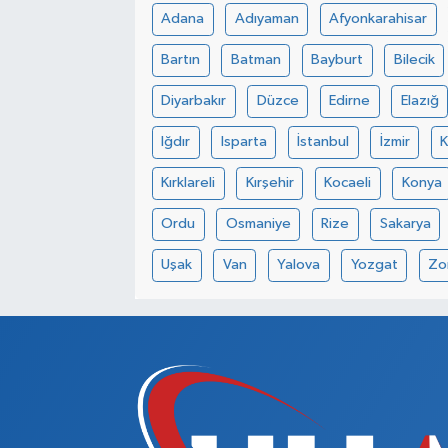
Adana
Adıyaman
Afyonkarahisar
Bartın
Batman
Bayburt
Bilecik
Diyarbakır
Düzce
Edirne
Elazığ
Iğdır
Isparta
İstanbul
İzmir
Kırklareli
Kırşehir
Kocaeli
Konya
Ordu
Osmaniye
Rize
Sakarya
Uşak
Van
Yalova
Yozgat
Zo