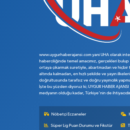
www.uygurhaberajansi.com yani UHA olarak inte
haberciliğinde temel amacımız, gerçekleri bulup
ortaya çıkarmak suretiyle, abartmadan ve hiçbir 
altında kalmadan, en hızlı şekilde ve yayın ilkeler
doğrultusunda tarafsız ve doğru yayıncılık yapma
İşte bu yüzden diyoruz ki; UYGUR HABER AJANSI
medyanın olduğu kadar, Türkiye'nin de ihtiyacıdır
Nöbetçi Eczaneler
Süper Lig Puan Durumu ve Fikstür
T