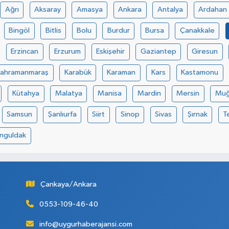
Ağrı
Aksaray
Amasya
Ankara
Antalya
Ardahan
Bingöl
Bitlis
Bolu
Burdur
Bursa
Çanakkale
Erzincan
Erzurum
Eskişehir
Gaziantep
Giresun
Kahramanmaraş
Karabük
Karaman
Kars
Kastamonu
Kütahya
Malatya
Manisa
Mardin
Mersin
Muğ
Samsun
Şanlıurfa
Siirt
Sinop
Sivas
Şırnak
T
nguldak
Çankaya/Ankara
0553-109-46-40
info@uygurhaberajansi.com