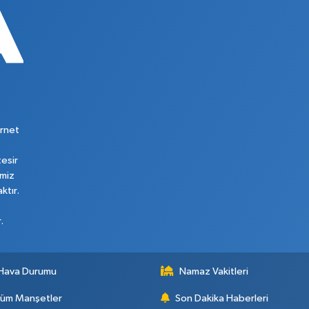
rnet
tesir
imiz
ktır.
.
Hava Durumu
Namaz Vakitleri
üm Manşetler
Son Dakika Haberleri