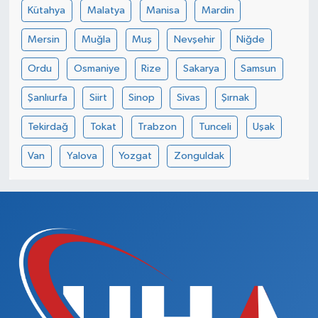
Kütahya
Malatya
Manisa
Mardin
Mersin
Muğla
Muş
Nevşehir
Niğde
Ordu
Osmaniye
Rize
Sakarya
Samsun
Şanlıurfa
Siirt
Sinop
Sivas
Şırnak
Tekirdağ
Tokat
Trabzon
Tunceli
Uşak
Van
Yalova
Yozgat
Zonguldak