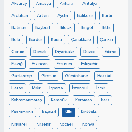
Aksaray
Amasya
Ankara
Antalya
Ardahan
Artvin
Aydın
Balıkesir
Bartın
Batman
Bayburt
Bilecik
Bingöl
Bitlis
Bolu
Burdur
Bursa
Çanakkale
Çankırı
Çorum
Denizli
Diyarbakır
Düzce
Edirne
Elazığ
Erzincan
Erzurum
Eskişehir
Gaziantep
Giresun
Gümüşhane
Hakkâri
Hatay
Iğdır
Isparta
İstanbul
İzmir
Kahramanmaraş
Karabük
Karaman
Kars
Kastamonu
Kayseri
Kilis
Kırıkkale
Kırklareli
Kırşehir
Kocaeli
Konya