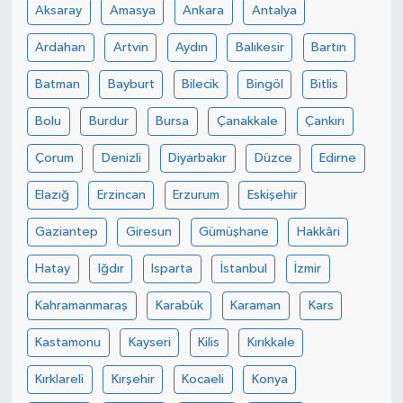
Aksaray
Amasya
Ankara
Antalya
Ardahan
Artvin
Aydın
Balıkesir
Bartın
Batman
Bayburt
Bilecik
Bingöl
Bitlis
Bolu
Burdur
Bursa
Çanakkale
Çankırı
Çorum
Denizli
Diyarbakır
Düzce
Edirne
Elazığ
Erzincan
Erzurum
Eskişehir
Gaziantep
Giresun
Gümüşhane
Hakkâri
Hatay
Iğdır
Isparta
İstanbul
İzmir
Kahramanmaraş
Karabük
Karaman
Kars
Kastamonu
Kayseri
Kilis
Kırıkkale
Kırklareli
Kırşehir
Kocaeli
Konya