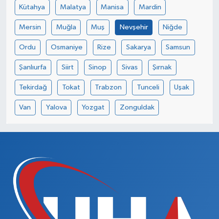
Kütahya
Malatya
Manisa
Mardin
Mersin
Muğla
Muş
Nevşehir
Niğde
Ordu
Osmaniye
Rize
Sakarya
Samsun
Şanlıurfa
Siirt
Sinop
Sivas
Şırnak
Tekirdağ
Tokat
Trabzon
Tunceli
Uşak
Van
Yalova
Yozgat
Zonguldak