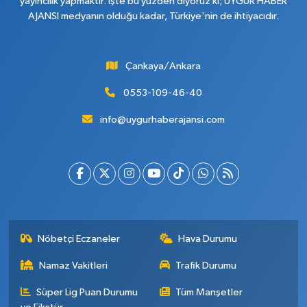
yayıncılık yapmaktır. İşte bu yüzden diyoruz ki; UYGUR HABER
AJANSI medyanın olduğu kadar, Türkiye'nin de ihtiyacıdır.
Çankaya/Ankara
0553-109-46-40
info@uygurhaberajansi.com
Nöbetçi Eczaneler
Hava Durumu
Namaz Vakitleri
Trafik Durumu
Süper Lig Puan Durumu
Tüm Manşetler