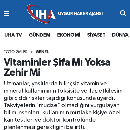
Abone Ol
Nöbetçi Eczaneler
UHA TV
GÜNDEM
EKONOMİ
SİYASET
DÜNYA
Gündem
Hava Durumu
Ekonomi
Namaz Vakitleri
FOTO GALERI
GENEL
Vitaminler Şifa Mı Yoksa
Magazin
Trafik Durumu
Zehir Mi
Siyaset
Süper Lig Puan Durumu ve Fikstür
Uzmanlar, yaşlılarda bilinçsiz vitamin ve
mineral kullanımının toksisite ve ilaç etkileşimi
Spor
Tüm Manşetler
gibi ciddi riskler taşıdığı konusunda uyardı.
Takviyelerin "mucize" olmadığını vurgulayan
Yaşam
Son Dakika Haberleri
bilim insanları, kullanımın mutlaka kişiye özel
kan testleri ve doktor kontrolünde
Haber Arşivi
planlanması gerektiğini belirtti.