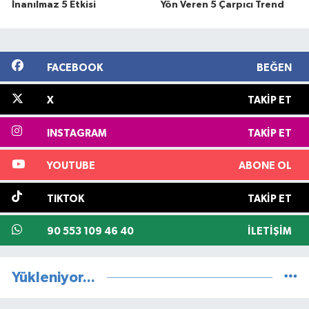
İnanılmaz 5 Etkisi
Yön Veren 5 Çarpıcı Trend
FACEBOOK
BEĞEN
X
TAKIP ET
INSTAGRAM
TAKIP ET
YOUTUBE
ABONE OL
TIKTOK
TAKIP ET
90 553 109 46 40
İLETIŞIM
Yükleniyor...