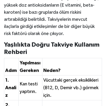
yüksek doz antioksidanların (E vitamini, beta-
karoten) ise bazı gruplarda ölüm riskini
artırabildiği belirtildi. Takviyelerin mevcut
ilaçlarla girdiği etkileşimler de bir diğer büyük
risk faktörü olarak öne çıkıyor.
Yaşlılıkta Doğru Takviye Kullanım
Rehberi
Yapılması
Adım
Gereken
Neden?
1.
Vücuttaki gerçek eksiklikleri
Kan testi
Anali
(B12, D, Demir vb.) görmek
yaptırın.
z
için.
2.