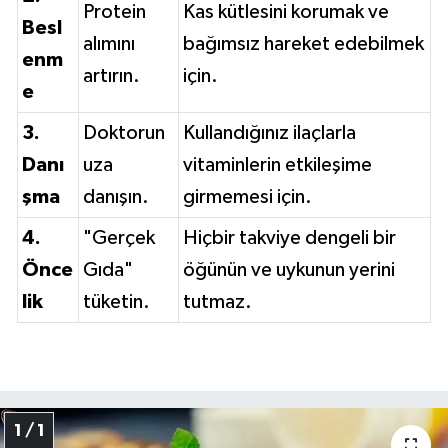
Protein
Kas kütlesini korumak ve
Besl
alımını
bağımsız hareket edebilmek
enm
artırın.
için.
e
3.
Doktorun
Kullandığınız ilaçlarla
Danı
uza
vitaminlerin etkileşime
şma
danışın.
girmemesi için.
4.
"Gerçek
Hiçbir takviye dengeli bir
Önce
Gıda"
öğünün ve uykunun yerini
lik
tüketin.
tutmaz.
1 / 1