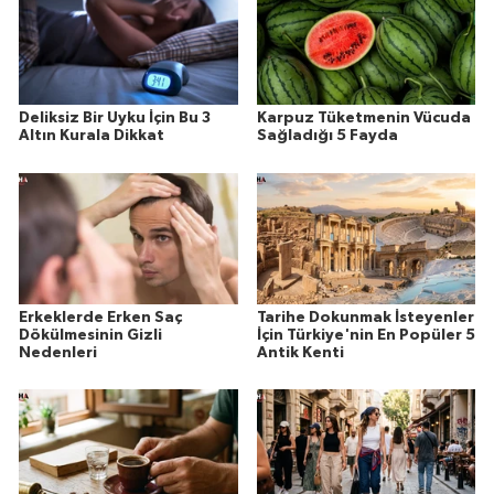
Deliksiz Bir Uyku İçin Bu 3
Karpuz Tüketmenin Vücuda
Altın Kurala Dikkat
Sağladığı 5 Fayda
Erkeklerde Erken Saç
Tarihe Dokunmak İsteyenler
Dökülmesinin Gizli
İçin Türkiye'nin En Popüler 5
Nedenleri
Antik Kenti