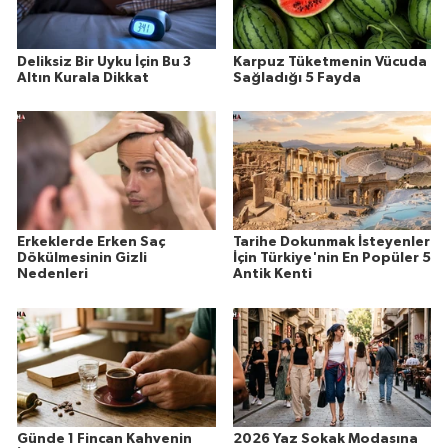
Deliksiz Bir Uyku İçin Bu 3
Karpuz Tüketmenin Vücuda
Altın Kurala Dikkat
Sağladığı 5 Fayda
Erkeklerde Erken Saç
Tarihe Dokunmak İsteyenler
Dökülmesinin Gizli
İçin Türkiye'nin En Popüler 5
Nedenleri
Antik Kenti
Günde 1 Fincan Kahvenin
2026 Yaz Sokak Modasına