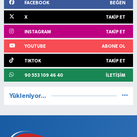
FACEBOOK
BEĞEN
İtalya yarışı heyecanı yaşanacak.
X
TAKIP ET
INSTAGRAM
TAKIP ET
YOUTUBE
ABONE OL
TIKTOK
TAKIP ET
90 553 109 46 40
İLETIŞIM
Yükleniyor...