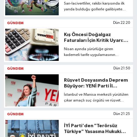
Sarı-lacivertliler, rakibi karşısında ilk
yarıda bulduğu gollerle galibiyete
uzanarak sahadan 2-0'lık üstünlükle
ayrıldı.
GÜNDEM
Dün 22:20
Kış Öncesi Doğalgaz
Faturaları İçin Kritik Uyarı:
Oran %40'a Çıkabilir
Nisan ayında yürürlüğe giren
kademeli tarife uygulamasının
etkilerinin kış aylarında çok daha sert
hissedilmesi bekleniyor. Sektör
GÜNDEM
Dün 21:50
kaynakları, yaklaşık 23 milyon konut
abonesinin %35-40'ının kış
Rüşvet Dosyasında Deprem
döneminde çok daha yüksek
Büyüyor: YENİ Parti İl
faturalarla karşı karşıya kalabileceği
Başkanı Gözaltında
İstanbul ve Manisa merkezli yürütülen
uyarısında bulundu.
çıkar amaçlı suç örgütü ve rüşvet
soruşturmasında, daha önce
tutuklanan isimlerin ardından YENİ
GÜNDEM
Dün 21:25
Parti Manisa İl Başkanı İlksen Özalper
de bugün gözaltına alındı. Özalper'in
İYİ Parti'den "Terörsüz
işlemlerinin ardından ifadesi alınmak
Türkiye" Yasasına Hukuki
üzere Ankara'ya sevk edileceği