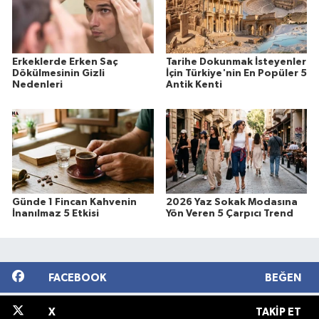
Erkeklerde Erken Saç
Tarihe Dokunmak İsteyenler
Dökülmesinin Gizli
İçin Türkiye'nin En Popüler 5
Nedenleri
Antik Kenti
Günde 1 Fincan Kahvenin
2026 Yaz Sokak Modasına
İnanılmaz 5 Etkisi
Yön Veren 5 Çarpıcı Trend
FACEBOOK
BEĞEN
X
TAKIP ET