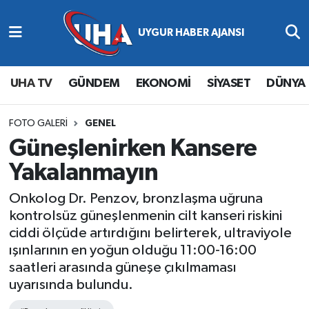
Abone Ol
Nöbetçi Eczaneler
UHA TV
GÜNDEM
EKONOMİ
SİYASET
DÜNYA
Gündem
Hava Durumu
Ekonomi
Namaz Vakitleri
FOTO GALERI
GENEL
Güneşlenirken Kansere
Magazin
Trafik Durumu
Yakalanmayın
Siyaset
Süper Lig Puan Durumu ve Fikstür
Onkolog Dr. Penzov, bronzlaşma uğruna
kontrolsüz güneşlenmenin cilt kanseri riskini
Spor
Tüm Manşetler
ciddi ölçüde artırdığını belirterek, ultraviyole
ışınlarının en yoğun olduğu 11:00-16:00
Yaşam
Son Dakika Haberleri
saatleri arasında güneşe çıkılmaması
uyarısında bulundu.
Haber Arşivi