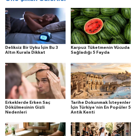
Deliksiz Bir Uyku İçin Bu 3
Karpuz Tüketmenin Vücuda
Altın Kurala Dikkat
Sağladığı 5 Fayda
Erkeklerde Erken Saç
Tarihe Dokunmak İsteyenler
Dökülmesinin Gizli
İçin Türkiye'nin En Popüler 5
Nedenleri
Antik Kenti