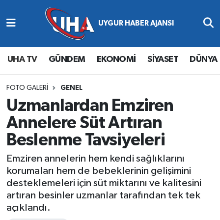
Abone Ol
Nöbetçi Eczaneler
UHA TV
GÜNDEM
EKONOMİ
SİYASET
DÜNYA
Gündem
Hava Durumu
Ekonomi
Namaz Vakitleri
FOTO GALERI
GENEL
Uzmanlardan Emziren
Magazin
Trafik Durumu
Annelere Süt Artıran
Beslenme Tavsiyeleri
Siyaset
Süper Lig Puan Durumu ve Fikstür
Emziren annelerin hem kendi sağlıklarını
Spor
Tüm Manşetler
korumaları hem de bebeklerinin gelişimini
desteklemeleri için süt miktarını ve kalitesini
Yaşam
Son Dakika Haberleri
artıran besinler uzmanlar tarafından tek tek
açıklandı.
Haber Arşivi