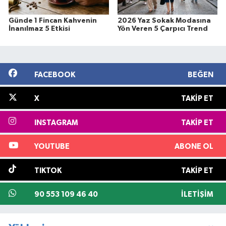
Günde 1 Fincan Kahvenin
2026 Yaz Sokak Modasına
İnanılmaz 5 Etkisi
Yön Veren 5 Çarpıcı Trend
FACEBOOK
BEĞEN
X
TAKIP ET
INSTAGRAM
TAKIP ET
YOUTUBE
ABONE OL
TIKTOK
TAKIP ET
90 553 109 46 40
İLETIŞIM