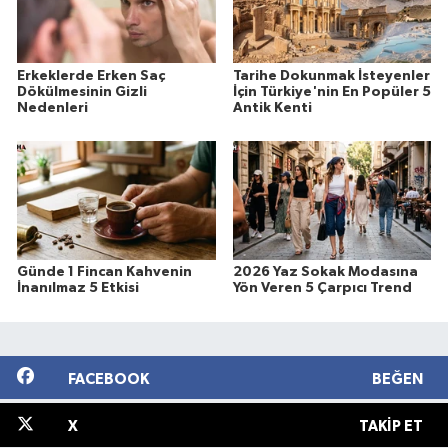
Erkeklerde Erken Saç
Tarihe Dokunmak İsteyenler
Dökülmesinin Gizli
İçin Türkiye'nin En Popüler 5
Nedenleri
Antik Kenti
Günde 1 Fincan Kahvenin
2026 Yaz Sokak Modasına
İnanılmaz 5 Etkisi
Yön Veren 5 Çarpıcı Trend
FACEBOOK
BEĞEN
X
TAKIP ET