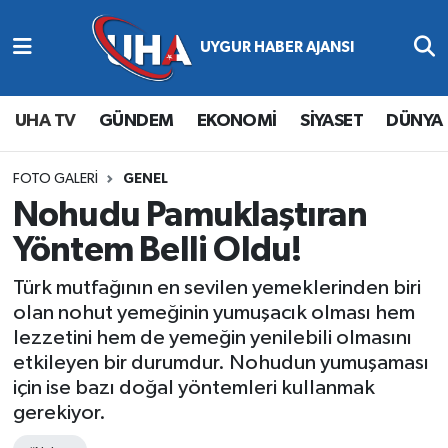
Abone Ol
Nöbetçi Eczaneler
UHA TV
GÜNDEM
EKONOMİ
SİYASET
DÜNYA
Gündem
Hava Durumu
Ekonomi
Namaz Vakitleri
FOTO GALERI
GENEL
Nohudu Pamuklaştıran
Magazin
Trafik Durumu
Yöntem Belli Oldu!
Siyaset
Süper Lig Puan Durumu ve Fikstür
Türk mutfağının en sevilen yemeklerinden biri
olan nohut yemeğinin yumuşacık olması hem
Spor
Tüm Manşetler
lezzetini hem de yemeğin yenilebili olmasını
etkileyen bir durumdur. Nohudun yumuşaması
Yaşam
Son Dakika Haberleri
için ise bazı doğal yöntemleri kullanmak
gerekiyor.
Haber Arşivi