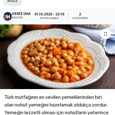
#Nohut
DENİZ UHA
01.10.2025 - 23:10
2
EDITÖR
YAYINLANMA
GÖSTERIM
Türk mutfağının en sevilen yemeklerinden biri
olan nohut yemeğini hazırlamak oldukça zordur.
Yemeğin lezzetli olması için nohutların yeterince