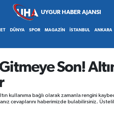
SET
DÜNYA
SPOR
MAGAZİN
İSTANBUL
ANKARA
itmeye Son! Altın
r
tın kullanıma bağlı olarak zamanla rengini kaybede
sanız cevaplarını haberimizde bulabilirsiniz. Üste