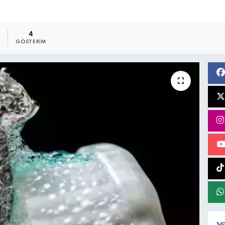
9
4
GÖSTERIM