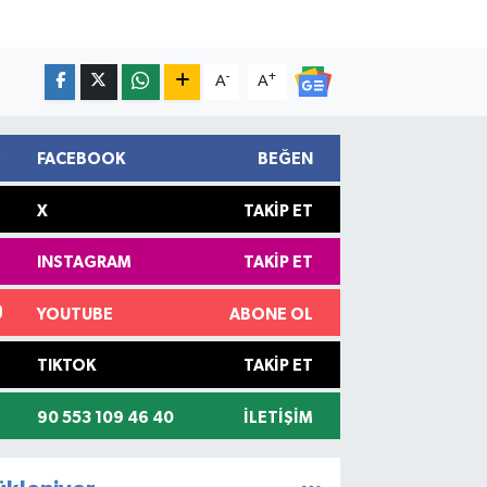
-
+
A
A
FACEBOOK
BEĞEN
X
TAKIP ET
INSTAGRAM
TAKIP ET
YOUTUBE
ABONE OL
TIKTOK
TAKIP ET
90 553 109 46 40
İLETIŞIM