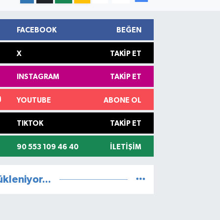
FACEBOOK
BEĞEN
X
TAKIP ET
INSTAGRAM
TAKIP ET
YOUTUBE
ABONE OL
TIKTOK
TAKIP ET
90 553 109 46 40
İLETIŞIM
ükleniyor...