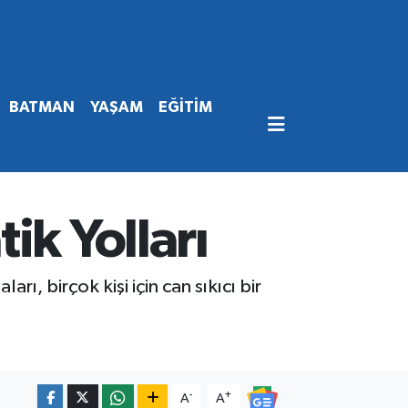
BATMAN
YAŞAM
EĞİTİM
ik Yolları
arı, birçok kişi için can sıkıcı bir
-
+
A
A