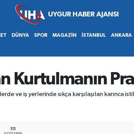
SET
DÜNYA
SPOR
MAGAZİN
İSTANBUL
ANKARA
n Kurtulmanın Prat
rde ve iş yerlerinde sıkça karşılaşılan karınca istilal
111
GÖSTERIM