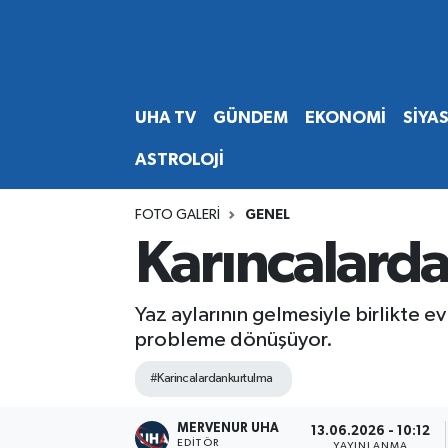
Abone Ol
Nöbetçi Eczaneler
UHA TV
GÜNDEM
EKONOMİ
SİYA
Gündem
Hava Durumu
ASTROLOJİ
Ekonomi
Namaz Vakitleri
FOTO GALERI
GENEL
Magazin
Trafik Durumu
Karıncalarda
Siyaset
Süper Lig Puan Durumu ve Fikstür
Yaz aylarının gelmesiyle birlikte evle
Spor
Tüm Manşetler
probleme dönüşüyor.
#Karincalardankurtulma
Yaşam
Son Dakika Haberleri
MERVENUR UHA
Haber Arşivi
13.06.2026 - 10:12
EDITÖR
YAYINLANMA