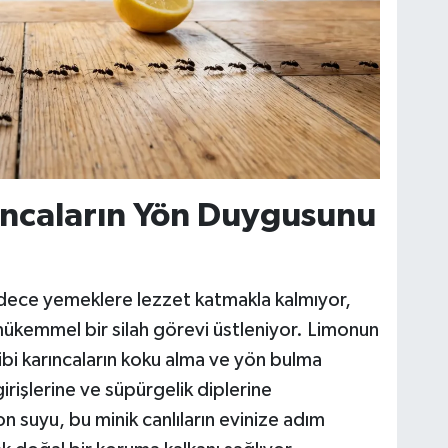
ıncaların Yön Duygusunu
adece yemeklere lezzet katmakla kalmıyor,
mükemmel bir silah görevi üstleniyor. Limonun
gibi karıncaların koku alma ve yön bulma
irişlerine ve süpürgelik diplerine
n suyu, bu minik canlıların evinize adım