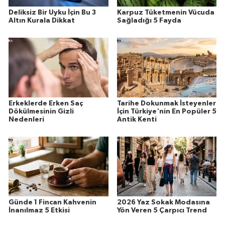
Deliksiz Bir Uyku İçin Bu 3
Karpuz Tüketmenin Vücuda
Altın Kurala Dikkat
Sağladığı 5 Fayda
Erkeklerde Erken Saç
Tarihe Dokunmak İsteyenler
Dökülmesinin Gizli
İçin Türkiye'nin En Popüler 5
Nedenleri
Antik Kenti
Günde 1 Fincan Kahvenin
2026 Yaz Sokak Modasına
İnanılmaz 5 Etkisi
Yön Veren 5 Çarpıcı Trend