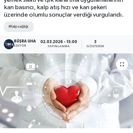
yemek saati ve ışık karartma uygulamalarının
kan basıncı, kalp atış hızı ve kan şekeri
üzerinde olumlu sonuçlar verdiği vurgulandı.
#Kalp sağlığı
BÜŞRA UHA
02.03.2026 - 15:00
3
EDITÖR
YAYINLANMA
GÖSTERIM