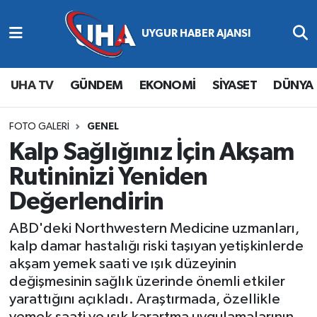
Abone Ol
Nöbetçi Eczaneler
UHA TV
GÜNDEM
EKONOMİ
SİYASET
DÜNYA
Gündem
Hava Durumu
Ekonomi
Namaz Vakitleri
FOTO GALERI
GENEL
Kalp Sağlığınız İçin Akşam
Magazin
Trafik Durumu
Rutininizi Yeniden
Değerlendirin
Siyaset
Süper Lig Puan Durumu ve Fikstür
ABD'deki Northwestern Medicine uzmanları,
Spor
Tüm Manşetler
kalp damar hastalığı riski taşıyan yetişkinlerde
akşam yemek saati ve ışık düzeyinin
Yaşam
Son Dakika Haberleri
değişmesinin sağlık üzerinde önemli etkiler
yarattığını açıkladı. Araştırmada, özellikle
Haber Arşivi