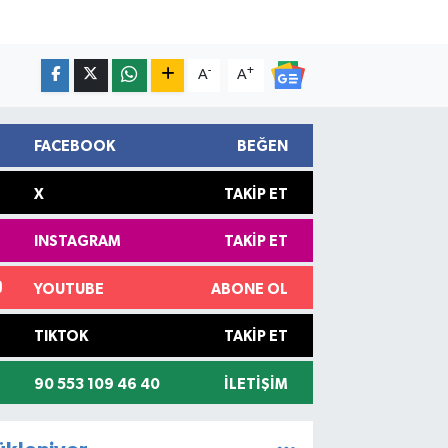
-
+
A
A
FACEBOOK
BEĞEN
X
TAKIP ET
INSTAGRAM
TAKIP ET
YOUTUBE
ABONE OL
TIKTOK
TAKIP ET
90 553 109 46 40
İLETIŞIM