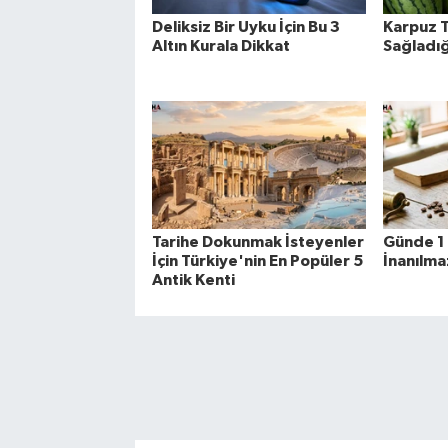
Deliksiz Bir Uyku İçin Bu 3
Karpuz 
Altın Kurala Dikkat
Sağladığ
Tarihe Dokunmak İsteyenler
Günde 1 
İçin Türkiye'nin En Popüler 5
İnanılmaz
Antik Kenti