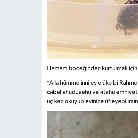
Hamam böceğinden kurtulmak için 
“Alla hümme inni es elüke bi Rahmeti
cabellahüdüaehu ve atahu emniyete
üç kez okuyup evinize üfleyebilirsin