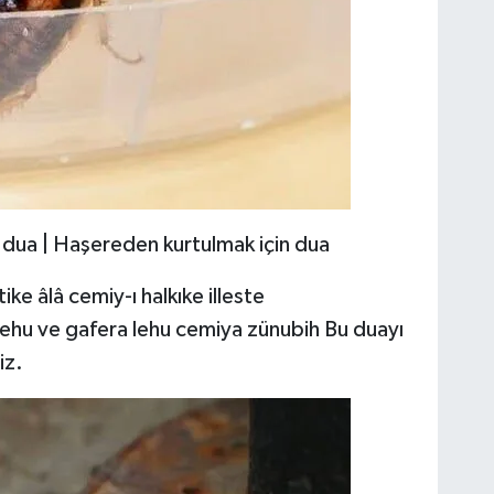
dua | Haşereden kurtulmak için dua
ke âlâ cemiy-ı halkıke illeste
hu ve gafera lehu cemiya zünubih Bu duayı
iz.