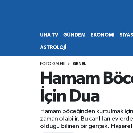
Abone Ol
Nöbetçi Eczaneler
UHA TV
GÜNDEM
EKONOMİ
SİYA
Gündem
Hava Durumu
ASTROLOJİ
Ekonomi
Namaz Vakitleri
FOTO GALERI
GENEL
Magazin
Trafik Durumu
Hamam Böce
Siyaset
Süper Lig Puan Durumu ve Fikstür
İçin Dua
Spor
Tüm Manşetler
Hamam böceğinden kurtulmak için o
Yaşam
Son Dakika Haberleri
zaman olabilir. Bu canlıları evlerden
olduğu bilinen bir gerçek. Haşere
Haber Arşivi