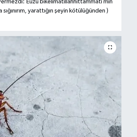
vermezdi: Eûzü bikelimâtillâhhittâmmâti min
ına sığınırım, yarattığın şeyin kötülüğünden )