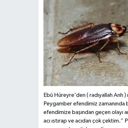
Ebû Hüreyre'den ( radıyallah Anh ) r
Peygamber efendimiz zamanında bi
efendimize başından geçen olayı anl
acı ıstırap ve acıdan çok çektim.