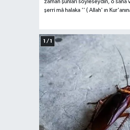
zaman şunları söyleseydin, o sana 
şerri mâ halaka '' ( Allah' ın Kur'an
1 / 1