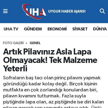
Abone Ol
Nöbetçi Eczaneler
UHA TV
GÜNDEM
EKONOMİ
SİYASET
DÜNYA
Gündem
Hava Durumu
Ekonomi
Namaz Vakitleri
FOTO GALERI
GENEL
Artık Pilavınız Asla Lapa
Magazin
Trafik Durumu
Olmayacak! Tek Malzeme
Yeterli
Siyaset
Süper Lig Puan Durumu ve Fikstür
Sofraların baş tacı olan pirinç pilavını yapmak
Spor
Tüm Manşetler
göründüğü kadar kolay değil. Birçok kişinin
mutfakta en çok zorlandığı konulardan biri,
Yaşam
Son Dakika Haberleri
pilavın kıvamını tutturmak. Fazla suyla
piştiğinde lapa olan, az piştiğinde ise diri kalan
Haber Arşivi