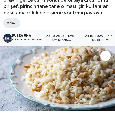
pilavın gerçek sırrı sonunda ortaya çıktı. Ünlü
bir şef, pirincin tane tane olması için kullanılan
basit ama etkili bir pişirme yöntemi paylaştı.
#Pilav
KÜBRA UHA
25.10.2025 - 12:00
23.10.2025 - 15:50
EDİTÖR SORUMLUSU
YAYINLANMA
GÜNCELLEME