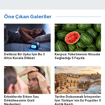
Öne Çıkan Galeriler
Deliksiz Bir Uyku İçin Bu 3
Karpuz Tüketmenin Vücuda
Altın Kurala Dikkat
Sağladığı 5 Fayda
Erkeklerde Erken Saç
Tarihe Dokunmak İsteyenler
Dökülmesinin Gizli
İçin Türkiye'nin En Popüler 5
Nedenleri
Antik Kenti