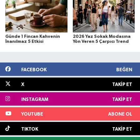
Günde 1 Fincan Kahvenin
2026 Yaz Sokak Modasına
İnanılmaz 5 Etkisi
Yön Veren 5 Çarpıcı Trend
FACEBOOK
BEĞEN
X
TAKIP ET
INSTAGRAM
TAKIP ET
YOUTUBE
ABONE OL
TIKTOK
TAKIP ET