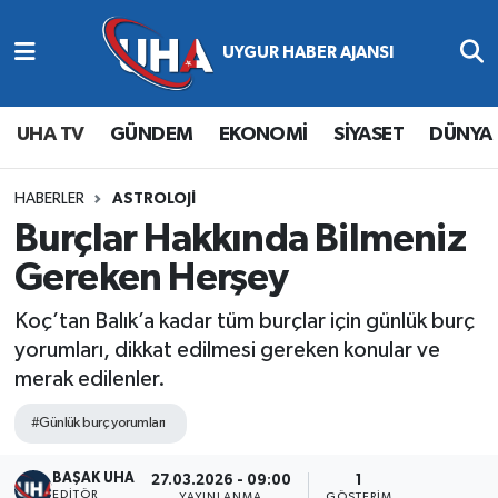
Abone Ol
Nöbetçi Eczaneler
UHA TV
GÜNDEM
EKONOMİ
SİYASET
DÜNYA
Gündem
Hava Durumu
Ekonomi
Namaz Vakitleri
HABERLER
ASTROLOJİ
Burçlar Hakkında Bilmeniz
Magazin
Trafik Durumu
Gereken Herşey
Siyaset
Süper Lig Puan Durumu ve Fikstür
Koç’tan Balık’a kadar tüm burçlar için günlük burç
yorumları, dikkat edilmesi gereken konular ve
Spor
Tüm Manşetler
merak edilenler.
Yaşam
Son Dakika Haberleri
#Günlük burç yorumları
BAŞAK UHA
Haber Arşivi
27.03.2026 - 09:00
1
EDITÖR
YAYINLANMA
GÖSTERIM