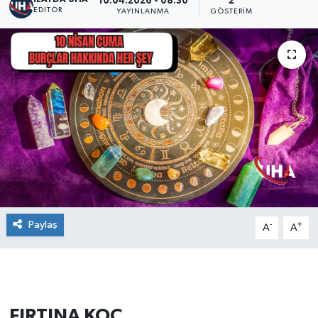
10.04.2026 - 08:30
2
EDITÖR
YAYINLANMA
GÖSTERIM
Paylaş
-
+
A
A
FIRTINA KOÇ