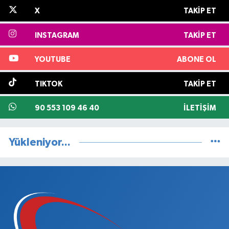
X
TAKIP ET
INSTAGRAM
TAKIP ET
YOUTUBE
ABONE OL
TIKTOK
TAKIP ET
90 553 109 46 40
İLETIŞIM
Yükleniyor...