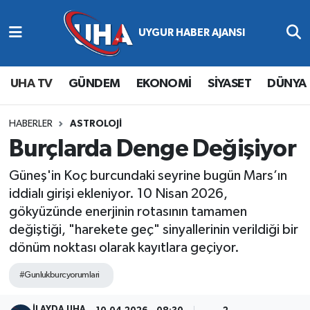
Abone Ol
Nöbetçi Eczaneler
UHA TV
GÜNDEM
EKONOMİ
SİYASET
DÜNYA
Gündem
Hava Durumu
Ekonomi
Namaz Vakitleri
HABERLER
ASTROLOJİ
Burçlarda Denge Değişiyor
Magazin
Trafik Durumu
Güneş'in Koç burcundaki seyrine bugün Mars’ın
iddialı girişi ekleniyor. 10 Nisan 2026,
Siyaset
Süper Lig Puan Durumu ve Fikstür
gökyüzünde enerjinin rotasının tamamen
Spor
Tüm Manşetler
değiştiği, "harekete geç" sinyallerinin verildiği bir
dönüm noktası olarak kayıtlara geçiyor.
Yaşam
Son Dakika Haberleri
#Gunlukburcyorumlari
Haber Arşivi
İLAYDA UHA