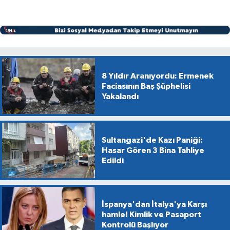
8 Yıldır Aranıyordu: Ermenek
Faciasının Baş Şüphelisi
Yakalandı
Sultangazi'de Kazı Paniği:
Hasar Gören 3 Bina Tahliye
Edildi
İspanya'dan İtalya'ya Karşı
hamle! Kimlik ve Pasaport
Kontrolü Başlıyor