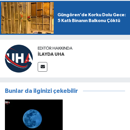
Güngören’de Korku Dolu Gece:
5 Katlı Binanın Balkonu Çöktü
EDITÖR HAKKINDA
İLAYDA UHA
Bunlar da ilginizi çekebilir