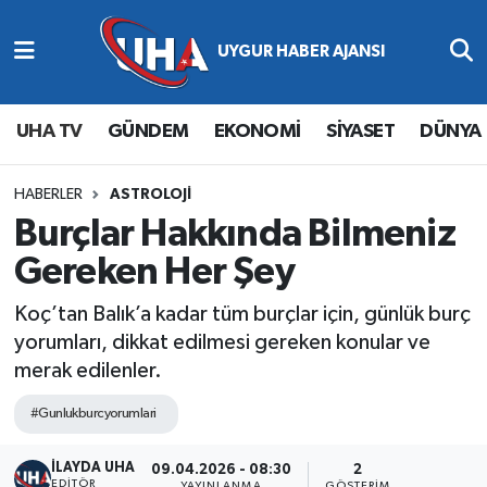
Abone Ol
Nöbetçi Eczaneler
UHA TV
GÜNDEM
EKONOMİ
SİYASET
DÜNYA
Gündem
Hava Durumu
Ekonomi
Namaz Vakitleri
HABERLER
ASTROLOJİ
Burçlar Hakkında Bilmeniz
Magazin
Trafik Durumu
Gereken Her Şey
Siyaset
Süper Lig Puan Durumu ve Fikstür
Koç’tan Balık’a kadar tüm burçlar için, günlük burç
yorumları, dikkat edilmesi gereken konular ve
Spor
Tüm Manşetler
merak edilenler.
Yaşam
Son Dakika Haberleri
#Gunlukburcyorumlari
İLAYDA UHA
Haber Arşivi
09.04.2026 - 08:30
2
EDITÖR
YAYINLANMA
GÖSTERIM