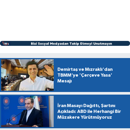
Demirtaş ve Mızraklı'dan
TBMM’ye 'Çerçeve Yasa'
Mesajı
İran Masayı Dağıttı, Şartını
Açıkladı: ABD ile Herhangi Bir
Müzakere Yürütmüyoruz