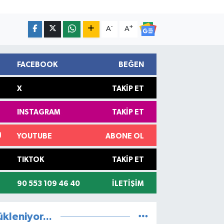
-
+
A
A
FACEBOOK
BEĞEN
X
TAKIP ET
INSTAGRAM
TAKIP ET
YOUTUBE
ABONE OL
TIKTOK
TAKIP ET
90 553 109 46 40
İLETIŞIM
ükleniyor...