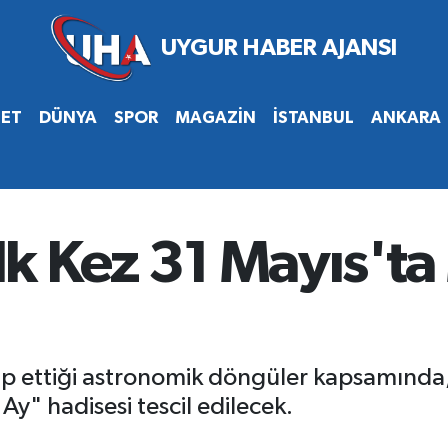
SET
DÜNYA
SPOR
MAGAZİN
İSTANBUL
ANKARA
İlk Kez 31 Mayıs't
kip ettiği astronomik döngüler kapsamında
y" hadisesi tescil edilecek.