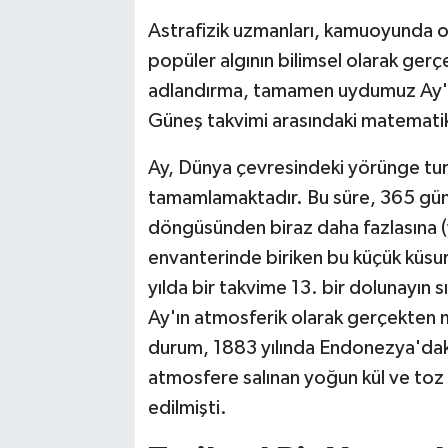
Astrafizik uzmanları, kamuoyunda o
popüler algının bilimsel olarak ger
adlandırma, tamamen uydumuz Ay'ın 
Güneş takvimi arasındaki matematikse
Ay, Dünya çevresindeki yörünge tu
tamamlamaktadır. Bu süre, 365 günl
döngüsünden biraz daha fazlasına (y
envanterinde biriken bu küçük küsurat
yılda bir takvime 13. bir dolunayın 
Ay'ın atmosferik olarak gerçekten m
durum, 1883 yılında Endonezya'dak
atmosfere salınan yoğun kül ve toz ka
edilmişti.