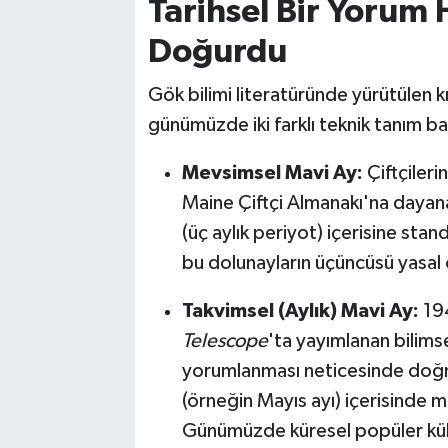
Tarihsel Bir Yorum H
Doğurdu
Gök bilimi literatüründe yürütülen 
günümüzde iki farklı teknik tanım b
Mevsimsel Mavi Ay:
Çiftçilerin
Maine Çiftçi Almanakı'na dayana
(üç aylık periyot) içerisine sta
bu dolunayların üçüncüsü yasal o
Takvimsel (Aylık) Mavi Ay:
194
Telescope
'ta yayımlanan bilimse
yorumlanması neticesinde doğmu
(örneğin Mayıs ayı) içerisinde 
Günümüzde küresel popüler kül