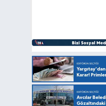
EDITÖRÜN SEÇTIĞI
Yargıtay'dan 
Karar! Primle
EDITÖRÜN SEÇTIĞI
Avcılar Bele
Gözaltındaki 