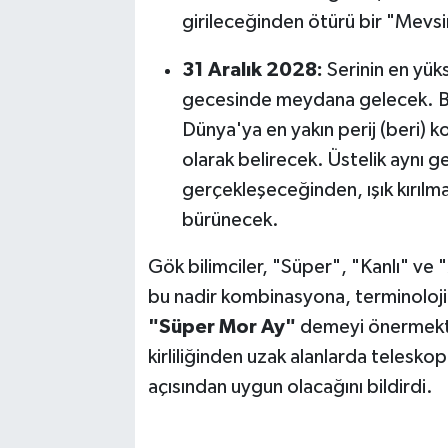
girileceğinden ötürü bir "Mevsim
31 Aralık 2028:
Serinin en yüks
gecesinde meydana gelecek. B
Dünya'ya en yakın perij (beri)
olarak belirecek. Üstelik aynı 
gerçekleşeceğinden, ışık kırılm
bürünecek.
Gök bilimciler, "Süper", "Kanlı" ve 
bu nadir kombinasyona, terminolojik
"Süper Mor Ay"
demeyi önermekted
kirliliğinden uzak alanlarda teleskop
açısından uygun olacağını bildirdi.