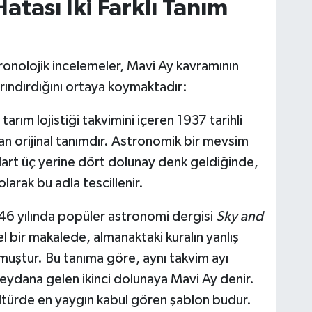
atası İki Farklı Tanım
kronolojik incelemeler, Mavi Ay kavramının
arındırdığını ortaya koymaktadır:
 tarım lojistiği takvimini içeren 1937 tarihli
n orijinal tanımdır. Astronomik bir mevsim
ndart üç yerine dört dolunay denk geldiğinde,
larak bu adla tescillenir.
6 yılında popüler astronomi dergisi
Sky and
l bir makalede, almanaktaki kuralın yanlış
ştur. Bu tanıma göre, aynı takvim ayı
meydana gelen ikinci dolunaya Mavi Ay denir.
türde en yaygın kabul gören şablon budur.