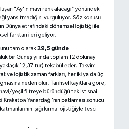
luşan "Ay'ın mavi renk alacağı" yönündeki
çeği yansıtmadığını vurguluyor. Söz konusu
Dünya etrafındaki dönemsel lojistiği ile
l farktan ileri geliyor.
runu tam olarak
29,5 günde
ük bir Güneş yılında toplam 12 dolunay
aklaşık 12,37 tur) tekabül eder. Takvim
 ve lojistik zaman farkları, her iki ya da üç
sığmasına neden olur. Tarihsel kayıtlara göre,
avi/yeşil filtreye büründüğü tek istisnai
i Krakatoa Yanardağı'nın patlaması sonucu
tmanlarının ışığı kırma lojistiğiyle tescil