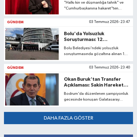
"Halkı kin ve düşmanlığa tahrik" ve
"Cumhurbaşkanına hakaret"ten
tutuklanan Deniz Göktaş, Metris'teki
işlemlerinin ardından Çorlu F Tipi
GÜNDEM
03 Temmuz 2026 - 23:47
Cezaevi'ne sevk edildi.
Bolu'da Yolsuzluk
Soruşturması: 12
Şüpheliden 1'i Tutuklandı
Bolu Belediyesi'ndeki yolsuzluk
soruşturmasında gözaltına alınan 12
kişiden Özel Kalem Müdürü Özgür
Nihat Yıldız tutuklandı, 11 şüpheli
GÜNDEM
03 Temmuz 2026 - 23:40
serbest bırakıldı.
Okan Buruk'tan Transfer
Açıklaması: Sakin Hareket
Edeceğiz
Bodrum'da düzenlenen şampiyonluk
gecesinde konuşan Galatasaray
Başkanı Dursun Özbek, kadroyu
koruyarak Şampiyonlar Ligi için güçlü
takviyeler yapacaklarını açıkladı.
DAHA FAZLA GÖSTER