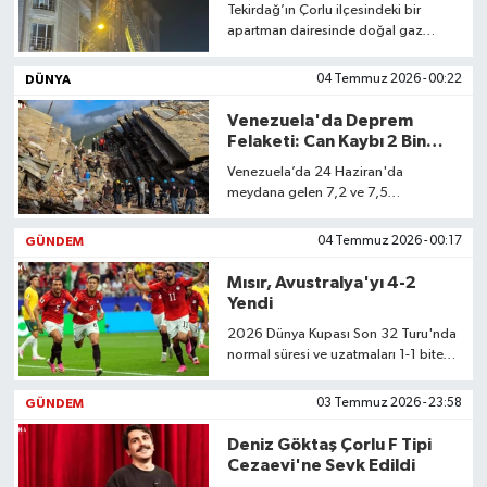
Hayatını Kaybetti
Tekirdağ’ın Çorlu ilçesindeki bir
apartman dairesinde doğal gaz
kaynaklı meydana gelen patlama ve
ardından çıkan yangında 1 kişi
DÜNYA
04 Temmuz 2026 - 00:22
hayatını kaybetti.
Venezuela'da Deprem
Felaketi: Can Kaybı 2 Bin
645'e Çıktı
Venezuela’da 24 Haziran'da
meydana gelen 7,2 ve 7,5
büyüklüğündeki depremlerde can
kaybı 2 bin 645’e yükseldi, maddi
GÜNDEM
04 Temmuz 2026 - 00:17
hasar ise 6,7 milyar doları buldu.
Mısır, Avustralya'yı 4-2
Yendi
2026 Dünya Kupası Son 32 Turu'nda
normal süresi ve uzatmaları 1-1 biten
maçta Avustralya'yı penaltılarla 4-2
yenen Mısır, adını son 16 turuna
GÜNDEM
03 Temmuz 2026 - 23:58
yazdırdı.
Deniz Göktaş Çorlu F Tipi
Cezaevi'ne Sevk Edildi