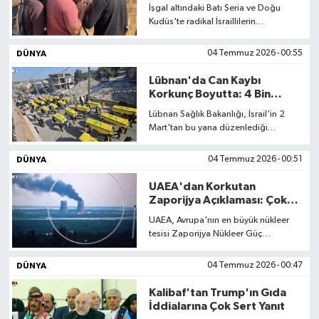
Düzenlendi
İşgal altındaki Batı Şeria ve Doğu
Kudüs'te radikal İsraillilerin
düzenlediği organize saldırılarda çok
sayıda Filistinli ve yabancı aktivist
DÜNYA
04 Temmuz 2026 - 00:55
yaralandı.
Lübnan'da Can Kaybı
Korkunç Boyutta: 4 Bin
300'ü Geçti
Lübnan Sağlık Bakanlığı, İsrail'in 2
Mart'tan bu yana düzenlediği
saldırılarda can kaybının 4 bin 301'e,
yaralı sayısının ise 12 bin 199'a
DÜNYA
04 Temmuz 2026 - 00:51
yükseldiğini açıkladı.
UAEA'dan Korkutan
Zaporijya Açıklaması: Çok
Kırılgan
UAEA, Avrupa'nın en büyük nükleer
tesisi Zaporijya Nükleer Güç
Santrali'nin, savaştan bu yana 21. kez
dış elektrik kaynağını kaybettiğini
DÜNYA
04 Temmuz 2026 - 00:47
duyurdu.
Kalibaf'tan Trump'ın Gıda
İddialarına Çok Sert Yanıt