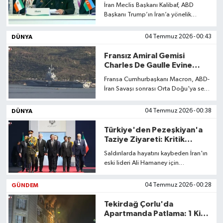
İran Meclis Başkanı Kalibaf, ABD
Başkanı Trump’ın İran’a yönelik
"Gıdaya ihtiyaçları var" söylemine,
"Önce kendi ülkenizdeki 40 milyon
DÜNYA
04 Temmuz 2026 - 00:43
aç vatandaşı düşünün" diyerek tepki
gösterdi.
Fransız Amiral Gemisi
Charles De Gaulle Evine
Dönüyor
Fransa Cumhurbaşkanı Macron, ABD-
İran Savaşı sonrası Orta Doğu'ya sevk
edilen amiral gemisi Charles de
Gaulle'ün Toulon Limanı'na
DÜNYA
04 Temmuz 2026 - 00:38
dönmekte olduğunu açıkladı.
Türkiye'den Pezeşkiyan'a
Taziye Ziyareti: Kritik
Görüşme
Saldırılarda hayatını kaybeden İran'ın
eski lideri Ali Hamaney için
düzenlenen cenaze törenine katılan
Cumhurbaşkanı Yardımcısı Cevdet
GÜNDEM
04 Temmuz 2026 - 00:28
Yılmaz önemli mesajlar verdi.
Tekirdağ Çorlu'da
Apartmanda Patlama: 1 Kişi