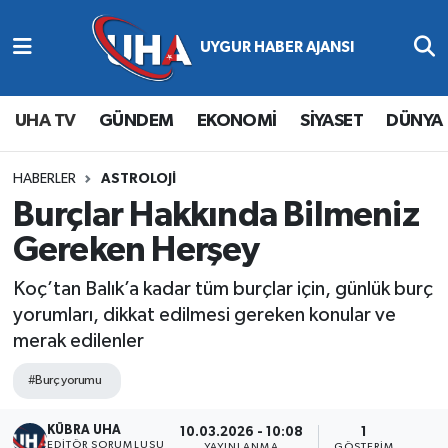
Abone Ol
Nöbetçi Eczaneler
UHA TV
GÜNDEM
EKONOMİ
SİYASET
DÜNYA
Gündem
Hava Durumu
Ekonomi
Namaz Vakitleri
HABERLER
ASTROLOJİ
Burçlar Hakkında Bilmeniz
Magazin
Trafik Durumu
Gereken Herşey
Siyaset
Süper Lig Puan Durumu ve Fikstür
Koç’tan Balık’a kadar tüm burçlar için, günlük burç
yorumları, dikkat edilmesi gereken konular ve
Spor
Tüm Manşetler
merak edilenler
Yaşam
Son Dakika Haberleri
#Burç yorumu
KÜBRA UHA
Haber Arşivi
10.03.2026 - 10:08
1
EDİTÖR SORUMLUSU
YAYINLANMA
GÖSTERIM